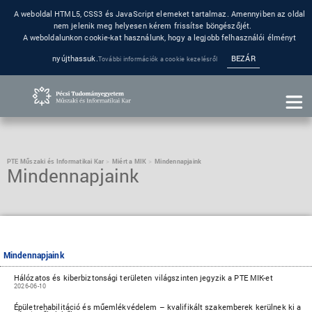
A weboldal HTML5, CSS3 és JavaScript elemeket tartalmaz. Amennyiben az oldal
nem jelenik meg helyesen kérem frissítse böngészőjét.
A weboldalunkon cookie-kat használunk, hogy a legjobb felhasználói élményt
nyújthassuk.
BEZÁR
További információk a cookie kezelésről
PTE Műszaki és Informatikai Kar
Miért a MIK
Mindennapjaink
Mindennapjaink
Mindennapjaink
Hálózatos és kiberbiztonsági területen világszinten jegyzik a PTE MIK-et
2026-06-10
Épületrehabilitáció és műemlékvédelem – kvalifikált szakemberek kerülnek ki a