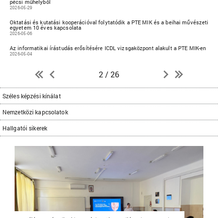
pécsi műhelyből
2026-05-29
Oktatási és kutatási kooperációval folytatódik a PTE MIK és a beihai művészeti
egyetem 10 éves kapcsolata
2026-05-06
Az informatikai írástudás erősítésére ICDL vizsgaközpont alakult a PTE MIK-en
2026-05-04
2 / 26
Széles képzési kínálat
Nemzetközi kapcsolatok
Hallgatói sikerek