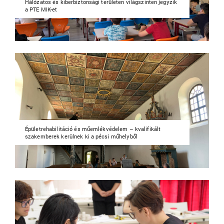
Hálózatos és kiberbiztonsági területen világszinten jegyzik
a PTE MIK-et
Épületrehabilitáció és műemlékvédelem – kvalifikált
szakemberek kerülnek ki a pécsi műhelyből