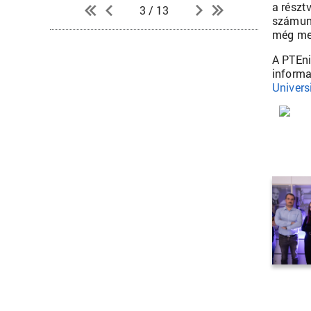
a részt
3 / 13
számunk
még meg
A PTEni
informa
Univers