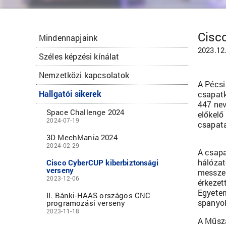
Cisc
Mindennapjaink
2023.12
Széles képzési kínálat
Nemzetközi kapcsolatok
A Pécsi
Hallgatói sikerek
csapatk
447 nev
Space Challenge 2024
előkelő
2024-07-19
csapata
3D MechMania 2024
2024-02-29
A csapa
hálózat
Cisco CyberCUP kiberbiztonsági
verseny
messze 
2023-12-06
érkezet
Egyetem
II. Bánki-HAAS országos CNC
spanyol
programozási verseny
2023-11-18
A Műsza