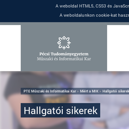
A weboldal HTML5, CSS3 és JavaScri
A weboldalunkon cookie-kat haszn
PTE Műszaki és Informatikai Kar
Miért a MIK
Hallgatói sikere
Hallgatói sikerek