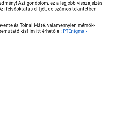
redmény! Azt gondolom, ez a legjobb visszajelzés
 felsőoktatás elitjét, de számos tekintetben
vente és Tolnai Máté, valamennyien mérnök-
emutató kisfilm itt érhető el:
PTEnigma -