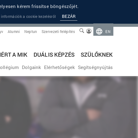
lyesen kérem frissítse böngészőjét.
BEZÁR
 információk a cookie kezelésről
yv
Alumni
Neptun
Szervezeti felépítés
EN
IÉRT A MIK
DUÁLIS KÉPZÉS
SZÜLŐKNEK
ollégium
Dolgaink
Elérhetőségek
Segítségnyújtás