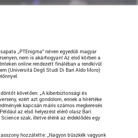
csapata „PTEnigma” néven egyedüli magyar
rsenyen, nem is akárhogyan! Az első körben a
nteken online rendezett fináléban a rendkívül
em (Universitá Degli Studi Di Bari Aldo Moro)
lőnnyel.
döntőt követően: „A kiberbiztonsági és
verseny, ezért azt gondolom, ennek a hírértéke
 eredmények kapcsán máris számos megkeresés
Például az első helyezést elérő olasz Bari
cience szak, illetve élénk az érdeklődés egy
or asszony hozzátette: „Nagyon büszkék vagyunk