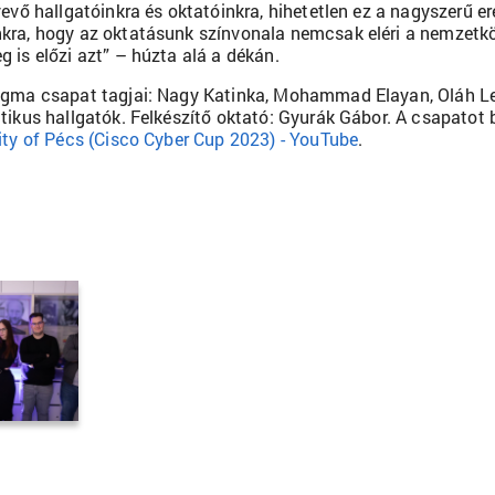
vevő hallgatóinkra és oktatóinkra, hihetetlen ez a nagyszerű e
ra, hogy az oktatásunk színvonala nemcsak eléri a nemzetközi
 is előzi azt” – húzta alá a dékán.
gma csapat tagjai: Nagy Katinka, Mohammad Elayan, Oláh Le
tikus hallgatók. Felkészítő oktató: Gyurák Gábor. A csapatot b
ity of Pécs (Cisco Cyber Cup 2023) - YouTube
.