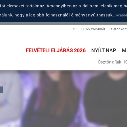
pt elemeket tartalmaz. Amennyiben az oldal nem jelenik meg he
álunk, hogy a legjobb felhasználói élményt nyújthassuk.
További
PTE
O365 Webmail
Telefonkön
FELVÉTELI ELJÁRÁS 2026
NYÍLT NAP
M
Ösztöndíjak
K
k