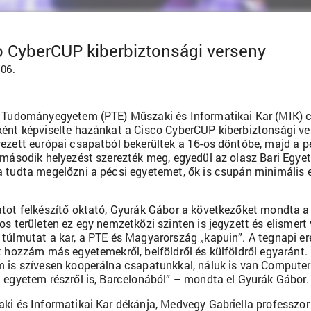
o CyberCUP kiberbiztonsági verseny
.06.
 Tudományegyetem (PTE) Műszaki és Informatikai Kar (MIK) 
ént képviselte hazánkat a Cisco CyberCUP kiberbiztonsági ve
ezett európai csapatból bekerültek a 16-os döntőbe, majd a pé
 második helyezést szerezték meg, egyedül az olasz Bari Egyet
 tudta megelőzni a pécsi egyetemet, ők is csupán minimális e
tot felkészítő oktató, Gyurák Gábor a következőket mondta a 
os területen ez egy nemzetközi szinten is jegyzett és elismert 
túlmutat a kar, a PTE és Magyarország „kapuin”. A tegnapi
t hozzám más egyetemekről, belföldről és külföldről egyaránt. 
 is szívesen kooperálna csapatunkkal, náluk is van Computer S
 egyetem részről is, Barcelonából” – mondta el Gyurák Gábor.
ki és Informatikai Kar dékánja, Medvegy Gabriella professz