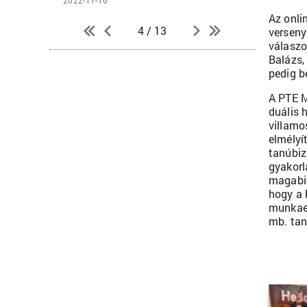
2022-11-16
Az onli
4 / 13
verseny
válaszo
Balázs,
pedig b
A PTE M
duális 
villamo
elmélyí
tanúbiz
gyakorl
magabiz
hogy a 
munkaer
mb. tan