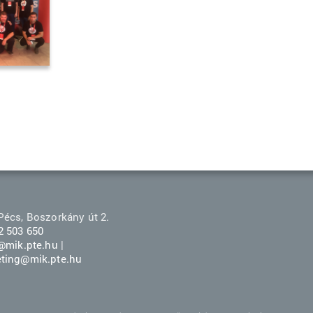
Pécs, Boszorkány út 2.
2 503 650
r@mik.pte.hu
|
ting@mik.pte.hu