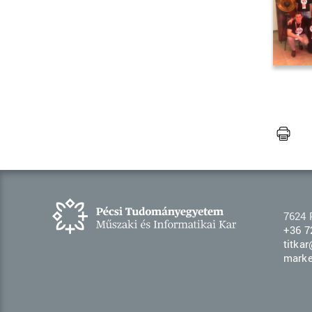
7624 
+36 7
titka
marke