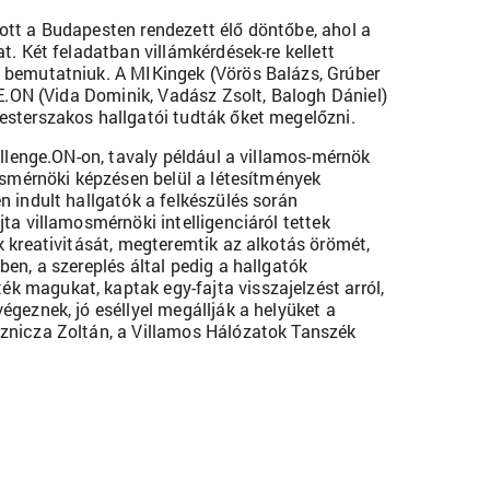
ott a Budapesten rendezett élő döntőbe, ahol a
t. Két feladatban villámkérdések-re kellett
n bemutatniuk. A MIKingek (Vörös Balázs, Grúber
TE.ON (Vida Dominik, Vadász Zsolt, Balogh Dániel)
esterszakos hallgatói tudták őket megelőzni.
ellenge.ON-on, tavaly például a villamos-mérnök
mosmérnöki képzésen belül a létesítmények
n indult hallgatók a felkészülés során
ta villamosmérnöki intelligenciáról tettek
k kreativitását, megteremtik az alkotás örömét,
en, a szereplés által pedig a hallgatók
 magukat, kaptak egy-fajta visszajelzést arról,
geznek, jó eséllyel megállják a helyüket a
sznicza Zoltán, a Villamos Hálózatok Tanszék