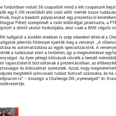
ne fordulóban induló 36 csapatból mind a két csapatunk bejut
zők egy E.ON vezetőiből álló zsűri előtt mérték össze tudásuka
lniuk, majd a beadott pályázatukat egy prezentáció keretébe
 Magyar Péter) szereplését a zsűri különdíjjal jutalmazta, a P
ejutott a döntő utolsó fordulójába, ahol csak a BME végzős m
IK hallgatói a korábbi években is szép sikereket értek el a Ch
hallgatók jelentős fölénnyel nyerték meg a versenyt. „A villa
sítása és automatizálása az egyik specializációnk. A versenye
tették a tudásukat ezen a területen, így a megméretésen egyfaj
onyságot. Az ilyen jellegű kihívások növelik a leendő mérnökö
ati tapasztalatot biztosítanak a prezentációban, az élőbeszédb
tosságot és önbizalmat szereznek. Azzal, hogy megmérettették
képzés megfelelő színvonalú tudást biztosít számukra, és ha vé
őpiacon is” – összegzi a Challenge.ON „nyereségeit” dr. Kva
székvezetője.