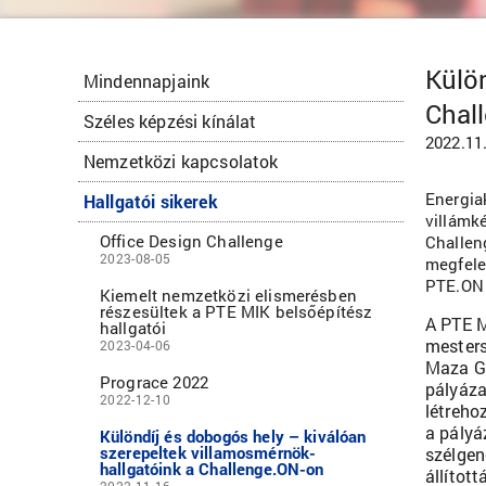
Külön
Mindennapjaink
Chal
Széles képzési kínálat
2022.11
Nemzetközi kapcsolatok
Energia
Hallgatói sikerek
villámké
Office Design Challenge
Challen
2023-08-05
megfele
PTE.ON 
Kiemelt nemzetközi elismerésben
részesültek a PTE MIK belsőépítész
A PTE M
hallgatói
mesters
2023-04-06
Maza Gá
Prograce 2022
pályáza
2022-12-10
létreho
a pályá
Különdíj és dobogós hely – kiválóan
szerepeltek villamosmérnök-
szélgen
hallgatóink a Challenge.ON-on
állítot