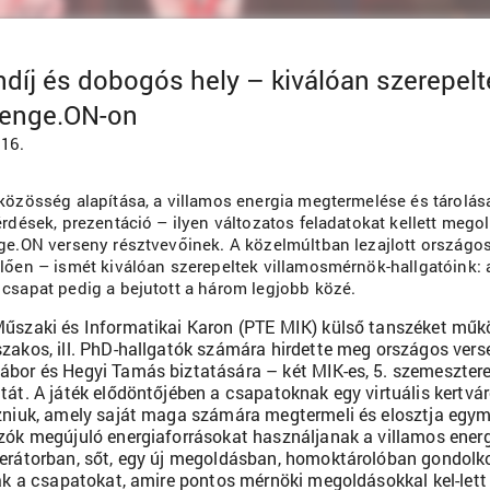
díj és dobogós hely – kiválóan szerepelt
lenge.ON-on
.16.
közösség alapítása, a villamos energia megtermelése és tárolás
rdések, prezentáció – ilyen változatos feladatokat kellett megol
ge.ON verseny résztvevőinek. A közelmúltban lezajlott ország
lően – ismét kiválóan szerepeltek villamosmérnök-hallgatóink: a
csapat pedig a bejutott a három legjobb közé.
űszaki és Informatikai Karon (PTE MIK) külső tanszéket műkö
zakos, ill. PhD-hallgatók számára hirdette meg országos verse
bor és Hegyi Tamás biztatására – két MIK-es, 5. szemeszteres
tát. A játék elődöntőjében a csapatoknak egy virtuális kertv
zniuk, amely saját maga számára megtermeli és elosztja egymás
zók megújuló energiaforrásokat használjanak a villamos energi
erátorban, sőt, egy új megoldásban, homoktárolóban gondolk
ták a csapatokat, amire pontos mérnöki megoldásokkal kel-lett 