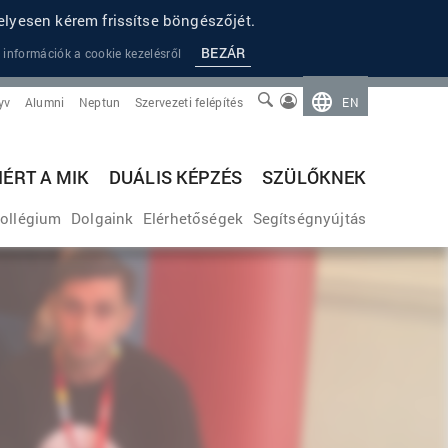
lyesen kérem frissítse böngészőjét.
BEZÁR
 információk a cookie kezelésről
yv
Alumni
Neptun
Szervezeti felépítés
EN
IÉRT A MIK
DUÁLIS KÉPZÉS
SZÜLŐKNEK
ollégium
Dolgaink
Elérhetőségek
Segítségnyújtás