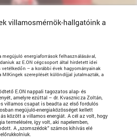
ek villamosmérnök-hallgatóink a
a megújuló energiaforrások felhasználásával,
daniuk az E.ON cégcsoport által hirdetett idei
os vetélkedőn – a korábbi évek hagyományainak
 MIKingek szereplését különdíjjal jutalmazták, a
dtető E.ON nappali tagozatos alap- és
nyét, amelyre ezúttal – dr. Kvasznicza Zoltán,
 villamos csapat is beadta az első fordulós
árosban megújuló-energiaközösséget kellett
 között a villamos energiát. A cél az volt, hogy
a termelésére, így volt, aki napelemben,
odott. A „szomszédok” számos kihívás elé
előrukkolniuk.