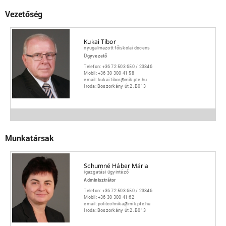
Vezetőség
Kukai Tibor
nyugalmazott főiskolai docens
Ügyvezető
Telefon:
+36 72 503 650 / 23846
Mobil:
+36 30 300 41 58
email:
kukai.tibor@mik.pte.hu
Iroda:
Boszorkány út 2. B013
Munkatársak
Schumné Háber Mária
igazgatási ügyintéző
Adminisztrátor
Telefon:
+36 72 503 650 / 23846
Mobil:
+36 30 300 41 62
email:
politechnika@mik.pte.hu
Iroda:
Boszorkány út 2. B013