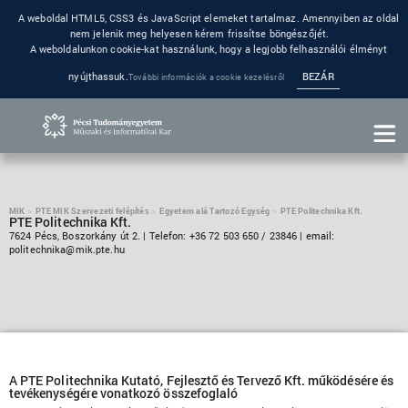
A weboldal HTML5, CSS3 és JavaScript elemeket tartalmaz. Amennyiben az oldal
nem jelenik meg helyesen kérem frissítse böngészőjét.
A weboldalunkon cookie-kat használunk, hogy a legjobb felhasználói élményt
nyújthassuk.
BEZÁR
További információk a cookie kezelésről
MIK
PTE MIK Szervezeti felépítés
Egyetem alá Tartozó Egység
PTE Politechnika Kft.
PTE Politechnika Kft.
7624 Pécs, Boszorkány út 2. | Telefon: +36 72 503 650 / 23846 | email:
politechnika@mik.pte.hu
A PTE Politechnika Kutató, Fejlesztő és Tervező Kft. működésére és
tevékenységére vonatkozó összefoglaló