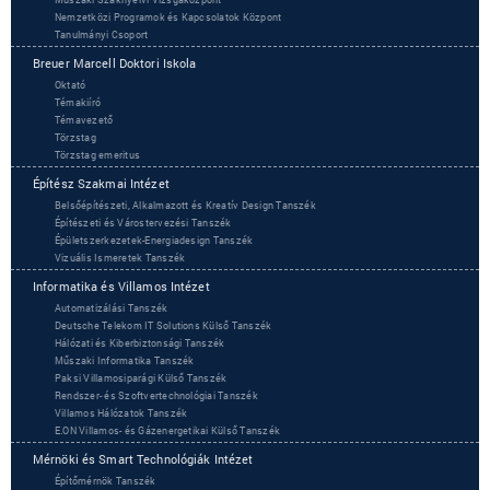
Nemzetközi Programok és Kapcsolatok Központ
Tanulmányi Csoport
Breuer Marcell Doktori Iskola
Oktató
Témakiíró
Témavezető
Törzstag
Törzstag emeritus
Építész Szakmai Intézet
Belsőépítészeti, Alkalmazott és Kreatív Design Tanszék
Építészeti és Várostervezési Tanszék
Épületszerkezetek-Energiadesign Tanszék
Vizuális Ismeretek Tanszék
Informatika és Villamos Intézet
Automatizálási Tanszék
Deutsche Telekom IT Solutions Külső Tanszék
Hálózati és Kiberbiztonsági Tanszék
Műszaki Informatika Tanszék
Paksi Villamosiparági Külső Tanszék
Rendszer- és Szoftvertechnológiai Tanszék
Villamos Hálózatok Tanszék
‌E.ON Villamos- és Gázenergetikai Külső Tanszék
Mérnöki és Smart Technológiák Intézet
Építőmérnök Tanszék