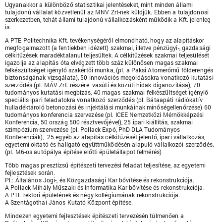
Ugyanakkor a különböző statisztikai jelentéseket, mint minden állami
tulajdonú vállalat közvetlenül az MNV Zrt-nek küldjük. Ebben a tulajdonosi
szerkezetben, tehát állami tulajdonú vállalkozásként működik a Kft. jelenleg
is.
A PTE Politechnika Kft. tevékenységéről elmondható, hogy az alapításkor
megfogalmazott (a fentiekben idézett) szakmai, illetve pénzügyi-, gazdasági
célkitűzések maradéktalanul teljesültek. A célkitűzések szakmai teljesülését
igazolja az alapítás óta elvégzett több száz különösen magas szakmai
felkészültséget igénylő szakértői munka, (pl. a Paksi Atomerőmű földerengés
biztonságának vizsgálata), 50 innovációs megoldásokra vonatkozó kutatási
szerződés (pl. MÁV Zrt. részére vasúti és közúti hidak diganozilása), 70
tudományos kutatási megbízás, 40 magas szakmai felkészültséget igénylő
speciális ipari feladatokra vonatkozó szerződés (pl. Bátaapáti rádiókatív
hulladéktároló betonozási és injektálási munkáinak minőségellenőrzése) 60
tudományos konferencia szervezése (pl. ICEE Nemzetközi Mérnökképzési
Konferencia, 50 ország 500 résztvevőjével), 25 ipari kiállítás, szakmai
szimpózium szervezése (pl. Pollack Expó, PhD-DLA Tudományos
Konferenciák), 25 egyéb az alapítás célkitűzését jelentő, ipari vállalkozás,
egyetemi oktató és hallgató együttműködésén alapuló vállalkozói szerződés.
(pl. M6-os autópálya építése előtti épületállapot felmérés)
Több magas presztízsű építészeti tervezési feladat teljesítése, az egyetemi
fejlesztések során.
Pl.: Általános Jogi-, és Közgazdasági Kar bővítése és rekonstrukciója.
A Pollack Mihály Műszaki és Informatika Kar bővítése és rekonstrukciója.
A PTE rektori épületének és négy kollégiumának rekonstrukciója.
A Szentágothai János Kutató Központ építése.
Mindezen egyetemi fejlesztések építészeti tervezésén túlmenően a