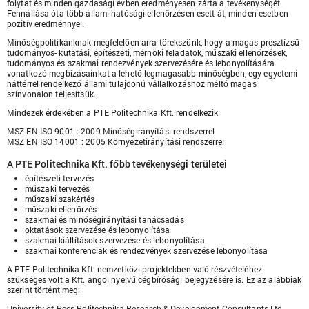
folytat és minden gazdasági évben eredményesen zárta a tevékenységét.
Fennállása óta több állami hatósági ellenőrzésen esett át, minden esetben
pozitív eredménnyel.
Minőségpolitikánknak megfelelően arra törekszünk, hogy a magas presztízsű
tudományos- kutatási, építészeti, mérnöki feladatok, műszaki ellenőrzések,
tudományos és szakmai rendezvények szervezésére és lebonyolítására
vonatkozó megbízásainkat a lehető legmagasabb minőségben, egy egyetemi
háttérrel rendelkező állami tulajdonú vállalkozáshoz méltó magas
színvonalon teljesítsük.
Mindezek érdekében a PTE Politechnika Kft. rendelkezik:
MSZ EN ISO 9001 : 2009 Minőségirányítási rendszerrel
MSZ EN ISO 14001 : 2005 Környezetirányítási rendszerrel
A PTE Politechnika Kft. főbb tevékenységi területei
építészeti tervezés
műszaki tervezés
műszaki szakértés
műszaki ellenőrzés
szakmai és minőségirányítási tanácsadás
oktatások szervezése és lebonyolítása
szakmai kiállítások szervezése és lebonyolítása
szakmai konferenciák és rendezvények szervezése lebonyolítása
A PTE Politechnika Kft. nemzetközi projektekben való részvételéhez
szükséges volt a Kft. angol nyelvű cégbírósági bejegyzésére is. Ez az alábbiak
szerint történt meg:
University of Pecs Politechnika Research & Development Consultants Ltd.