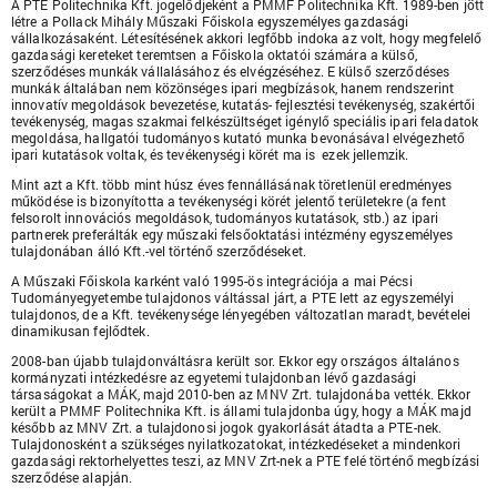
A PTE Politechnika Kft. jogelődjeként a PMMF Politechnika Kft. 1989-ben jött
létre a Pollack Mihály Műszaki Főiskola egyszemélyes gazdasági
vállalkozásaként. Létesítésének akkori legfőbb indoka az volt, hogy megfelelő
gazdasági kereteket teremtsen a Főiskola oktatói számára a külső,
szerződéses munkák vállalásához és elvégzéséhez. E külső szerződéses
munkák általában nem közönséges ipari megbízások, hanem rendszerint
innovatív megoldások bevezetése, kutatás- fejlesztési tevékenység, szakértői
tevékenység, magas szakmai felkészültséget igénylő speciális ipari feladatok
megoldása, hallgatói tudományos kutató munka bevonásával elvégezhető
ipari kutatások voltak, és tevékenységi körét ma is ezek jellemzik.
Mint azt a Kft. több mint húsz éves fennállásának töretlenül eredményes
működése is bizonyította a tevékenységi körét jelentő területekre (a fent
felsorolt innovációs megoldások, tudományos kutatások, stb.) az ipari
partnerek preferálták egy műszaki felsőoktatási intézmény egyszemélyes
tulajdonában álló Kft.-vel történő szerződéseket.
A Műszaki Főiskola karként való 1995-ös integrációja a mai Pécsi
Tudományegyetembe tulajdonos váltással járt, a PTE lett az egyszemélyi
tulajdonos, de a Kft. tevékenysége lényegében változatlan maradt, bevételei
dinamikusan fejlődtek.
2008-ban újabb tulajdonváltásra került sor. Ekkor egy országos általános
kormányzati intézkedésre az egyetemi tulajdonban lévő gazdasági
társaságokat a MÁK, majd 2010-ben az MNV Zrt. tulajdonába vették. Ekkor
került a PMMF Politechnika Kft. is állami tulajdonba úgy, hogy a MÁK majd
később az MNV Zrt. a tulajdonosi jogok gyakorlását átadta a PTE-nek.
Tulajdonosként a szükséges nyilatkozatokat, intézkedéseket a mindenkori
gazdasági rektorhelyettes teszi, az MNV Zrt-nek a PTE felé történő megbízási
szerződése alapján.