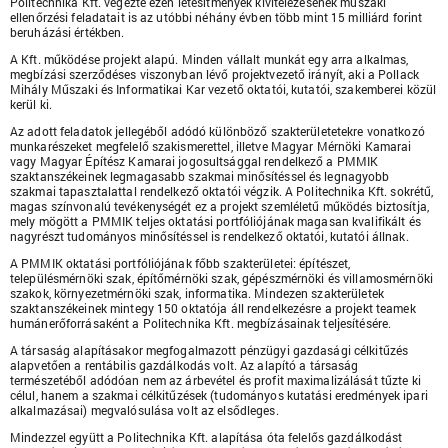
Politechnika Kft. végezte ezen létesítmények kivitelezésének műszaki
ellenőrzési feladatait is az utóbbi néhány évben több mint 15 milliárd forint
beruházási értékben.
A Kft. működése projekt alapú. Minden vállalt munkát egy arra alkalmas,
megbízási szerződéses viszonyban lévő projektvezető irányít, aki a Pollack
Mihály Műszaki és Informatikai Kar vezető oktatói, kutatói, szakemberei közül
kerül ki.
Az adott feladatok jellegéből adódó különböző szakterületetekre vonatkozó
munkarészeket megfelelő szakismerettel, illetve Magyar Mérnöki Kamarai
vagy Magyar Építész Kamarai jogosultsággal rendelkező a PMMIK
szaktanszékeinek legmagasabb szakmai minősítéssel és legnagyobb
szakmai tapasztalattal rendelkező oktatói végzik. A Politechnika Kft. sokrétű,
magas színvonalú tevékenységét ez a projekt szemléletű működés biztosítja,
mely mögött a PMMIK teljes oktatási portfóliójának magasan kvalifikált és
nagyrészt tudományos minősítéssel is rendelkező oktatói, kutatói állnak.
A PMMIK oktatási portfóliójának főbb szakterületei: építészet,
településmérnöki szak, építőmérnöki szak, gépészmérnöki és villamosmérnöki
szakok, környezetmérnöki szak, informatika. Mindezen szakterületek
szaktanszékeinek mintegy 150 oktatója áll rendelkezésre a projekt teamek
humánerőforrásaként a Politechnika Kft. megbízásainak teljesítésére.
A társaság alapításakor megfogalmazott pénzügyi gazdasági célkitűzés
alapvetően a rentábilis gazdálkodás volt. Az alapító a társaság
természetéből adódóan nem az árbevétel és profit maximalizálását tűzte ki
célul, hanem a szakmai célkitűzések (tudományos kutatási eredmények ipari
alkalmazásai) megvalósulása volt az elsődleges.
Mindezzel együtt a Politechnika Kft. alapítása óta felelős gazdálkodást