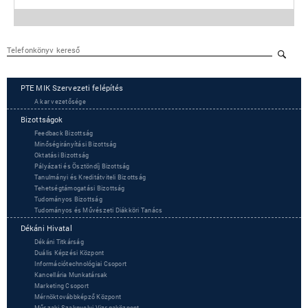
PTE MIK Szervezeti felépítés
A kar vezetősége
Bizottságok
Feedback Bizottság
Minőségirányítási Bizottság
Oktatási Bizottság
Pályázati és Ösztöndíj Bizottság
Tanulmányi és Kreditátviteli Bizottság
Tehetségtámogatási Bizottság
Tudományos Bizottság
Tudományos és Művészeti Diákköri Tanács
Dékáni Hivatal
Dékáni Titkárság
Duális Képzési Központ
Információtechnológiai Csoport
Kancellária Munkatársak
Marketing Csoport
Mérnöktovábbképző Központ
Műszaki Szaknyelvi Vizsgaközpont