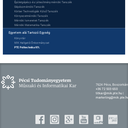
Épületgépész- és Létesítménymérnöki Tanszék
Gépészmérnöki Tanszék
Körber Technológiák Külső Tanszék
Környezetmérnöki Tanszék
Mérnöki Ismeretek Tanszék
Mérnöki Matematika Tanszék
Egyetem alá Tartozó Egység
Könyvtár
MIK Hallgatói Önkormányzat
PTE Politechnika Kft.
7624 Pécs, Boszorkány
+36 72 503 650
titkar@mik.pte.hu
|
marketing@mik.pte.h