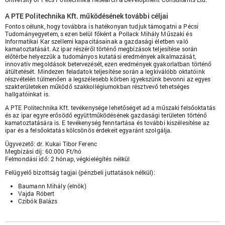
A PTE Politechnika Kft. működésének további céljai
Fontos célunk, hogy továbbra is hatékonyan tudjuk támogatni a Pécsi
Tudományegyetem, s ezen belül főként a Pollack Mihály Műszaki és
Informatikai Kar szellemi kapacitásainak a gazdasági életben való
kamatoztatását. Az ipar részéről történő megbízások teljesítése során
előtérbe helyezzük a tudományos kutatási eredmények alkalmazását,
innovatív megoldások betervezését, ezen eredmények gyakorlatban történő
átültetését. Mindezen feladatok teljesítése során a legkiválóbb oktatóink
részvételén túlmenően a legszélesebb körben igyekszünk bevonni az egyes
szakterületeken működő szakkollégiumokban résztvevő tehetséges
hallgatóinkat is.
A PTE Politechnika Kft. tevékenysége lehetőséget ad a műszaki felsőoktatás
és az ipar egyre erősödő együttműködésének gazdasági területen történő
kamatoztatására is. E tevékenység fenntartása és további kiszélesítése az
ipar és a felsőoktatás kölcsönös érdekeit egyaránt szolgálja.
Ügyvezető: dr. Kukai Tibor Ferenc
Megbízási díj: 60.000 Ft/hó
Felmondási idő: 2 hónap, végkielégítés nélkül
Felügyelő bizottság tagjai (pénzbeli juttatások nélkül):
Baumann Mihály (elnök)
Vajda Róbert
Czibók Balázs