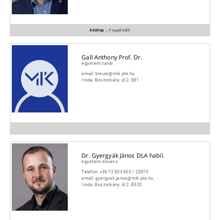
Adatlap
Fogadóidő
|
Gall Anthony Prof. Dr.
egyetemi tanár
email:
breuer@mik.pte.hu
Iroda:
Boszorkány út 2. E81
Dr. Gyergyák János DLA habil.
egyetemi docens
Telefon:
+36 72 503 650 / 23970
email:
gyergyak.janos@mik.pte.hu
Iroda:
Boszorkány út 2. B332