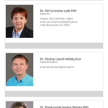
Dr. Pál-Schreiner Judit PhD
adjunktus
Telefon:
+36 72 503 650 / 23953
email:
pal-schreiner.judit@mik.pte.hu
Iroda:
Boszorkány út 2. B302
Dr. Perényi László Mihály DLA
egyetemi docens
email:
perenyi.laszlo@mik.pte.hu
Dr. Pomezanski Vanda Olimpia PhD