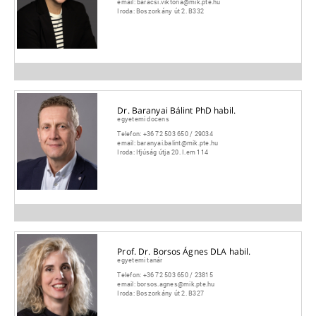
email:
baracsi.viktoria@mik.pte.hu
Iroda:
Boszorkány út 2. B332
Dr. Baranyai Bálint PhD habil.
egyetemi docens
Telefon:
+36 72 503 650 / 29034
email:
baranyai.balint@mik.pte.hu
Iroda:
Ifjúság útja 20. I.em 114
Prof. Dr. Borsos Ágnes DLA habil.
egyetemi tanár
Telefon:
+36 72 503 650 / 23815
email:
borsos.agnes@mik.pte.hu
Iroda:
Boszorkány út 2. B327