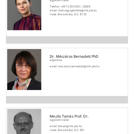
egyetemi tanár
Telefon:
+36 72 503 650 / 22808
email:
medvegy.gabriella@mik.pte.hu
Iroda:
Boszorkány út 2. B125
Dr. Mészáros Bernadett PhD
adjunktus
email:
meszaros.bernadett@mik.pte.hu
Mezős Tamás Prof. Dr.
egyetemi tanár
email:
breuer@mik.pte.hu
Iroda:
Boszorkány út 2. E81