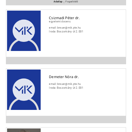
Adatlap
Fogadóidő
|
Csizmadi Péter dr.
egyetemi docens
email:
breuer@mik.pte.hu
Iroda:
Boszorkány út 2. E81
Demeter Nóra dr.
email:
breuer@mik.pte.hu
Iroda:
Boszorkány út 2. E81