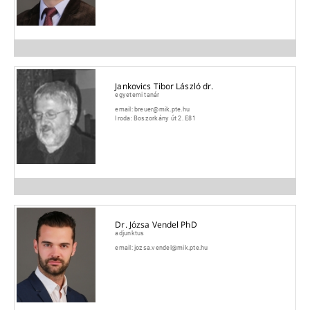
Jankovics Tibor László dr.
egyetemi tanár
email:
breuer@mik.pte.hu
Iroda:
Boszorkány út 2. E81
Dr. Józsa Vendel PhD
adjunktus
email:
jozsa.vendel@mik.pte.hu