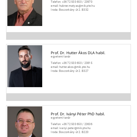
Telefon:
+36 72 503 650 / 23970
email:
hubner.matyas@mik.pte.hu
Iroda:
Boszorkány út 2. B332
Prof. Dr. Hutter Ákos DLA habil.
egyetemi tanár
Telefon:
+36 72 503 650 / 23815
email:
hutter.akos@mik.pte.hu
Iroda:
Boszorkány út 2. B327
Prof. Dr. Iványi Péter PhD habil.
egyetemi tanár
Telefon:
+36 72 503 650 / 23636
email:
ivanyi.peter@mik.pte.hu
Iroda:
Boszorkány út 2. B220