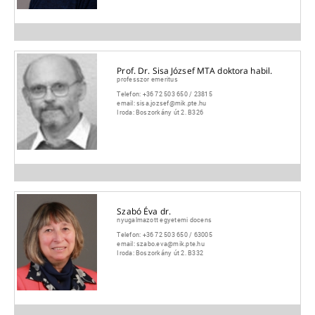
Prof. Dr. Sisa József MTA doktora habil.
professzor emeritus
Telefon:
+36 72 503 650 / 23815
email:
sisa.jozsef@mik.pte.hu
Iroda:
Boszorkány út 2. B326
Szabó Éva dr.
nyugalmazott egyetemi docens
Telefon:
+36 72 503 650 / 63005
email:
szabo.eva@mik.pte.hu
Iroda:
Boszorkány út 2. B332