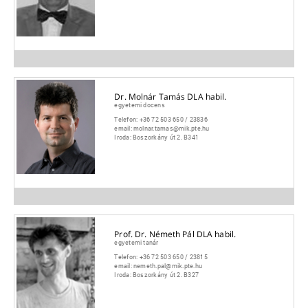
Dr. Molnár Tamás DLA habil.
egyetemi docens
Telefon:
+36 72 503 650 / 23836
email:
molnar.tamas@mik.pte.hu
Iroda:
Boszorkány út 2. B341
Prof. Dr. Németh Pál DLA habil.
egyetemi tanár
Telefon:
+36 72 503 650 / 23815
email:
nemeth.pal@mik.pte.hu
Iroda:
Boszorkány út 2. B327