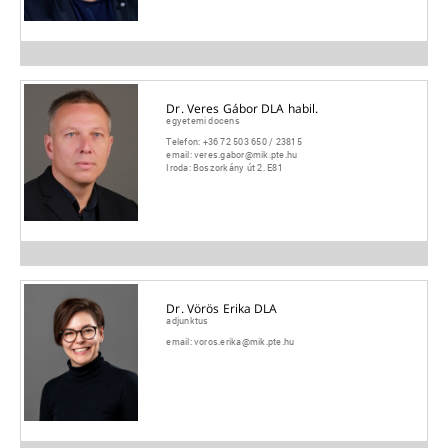
Dr. Veres Gábor DLA habil.
egyetemi docens
Telefon:
+36 72 503 650 / 23815
email:
veres.gabor@mik.pte.hu
Iroda:
Boszorkány út 2. E81
Dr. Vörös Erika DLA
adjunktus
email:
voros.erika@mik.pte.hu