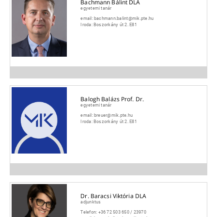
Bachmann Bálint DLA
egyetemi tanár
email:
bachmann.balint@mik.pte.hu
Iroda:
Boszorkány út 2. E81
Balogh Balázs Prof. Dr.
egyetemi tanár
email:
breuer@mik.pte.hu
Iroda:
Boszorkány út 2. E81
Dr. Baracsi Viktória DLA
adjunktus
Telefon:
+36 72 503 650 / 23970