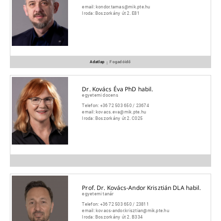
email:
kondor.tamas@mik.pte.hu
Iroda:
Boszorkány út 2. E81
Adatlap
Fogadóidő
|
Dr. Kovács Éva PhD habil.
egyetemi docens
Telefon:
+36 72 503 650 / 23674
email:
kovacs.eva@mik.pte.hu
Iroda:
Boszorkány út 2. C025
Prof. Dr. Kovács-Andor Krisztián DLA habil.
egyetemi tanár
Telefon:
+36 72 503 650 / 23811
email:
kovacs-andor.krisztian@mik.pte.hu
Iroda:
Boszorkány út 2. B334