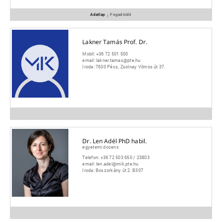
Adatlap
Fogadóidő
|
Lakner Tamás Prof. Dr.
Mobil:
+36 72 501 500
email:
lakner.tamas@pte.hu
Iroda:
7630 Pécs, Zsolnay Vilmos út 37.
Dr. Len Adél PhD habil.
egyetemi docens
Telefon:
+36 72 503 650 / 23803
email:
len.adel@mik.pte.hu
Iroda:
Boszorkány út 2. B307