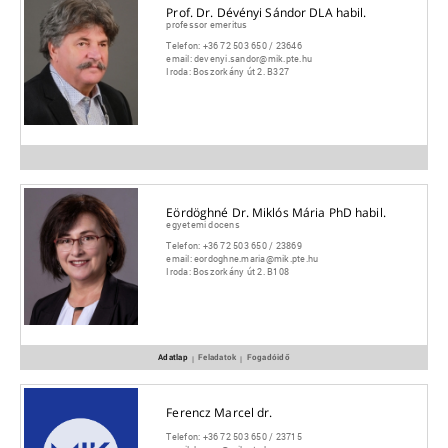
Prof. Dr. Dévényi Sándor DLA habil.
professor emeritus
Telefon:
+36 72 503 650 / 23646
email:
devenyi.sandor@mik.pte.hu
Iroda:
Boszorkány út 2. B327
Eördöghné Dr. Miklós Mária PhD habil.
egyetemi docens
Telefon:
+36 72 503 650 / 23869
email:
eordoghne.maria@mik.pte.hu
Iroda:
Boszorkány út 2. B108
Adatlap
Feladatok
Fogadóidő
|
|
Ferencz Marcel dr.
Telefon:
+36 72 503 650 / 23715