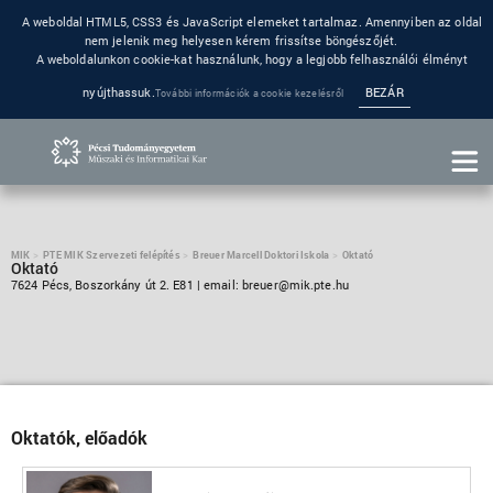
A weboldal HTML5, CSS3 és JavaScript elemeket tartalmaz. Amennyiben az oldal
nem jelenik meg helyesen kérem frissítse böngészőjét.
A weboldalunkon cookie-kat használunk, hogy a legjobb felhasználói élményt
nyújthassuk.
BEZÁR
További információk a cookie kezelésről
MIK
PTE MIK Szervezeti felépítés
Breuer Marcell Doktori Iskola
Oktató
Oktató
7624 Pécs, Boszorkány út 2. E81 | email: breuer@mik.pte.hu
Oktatók, előadók