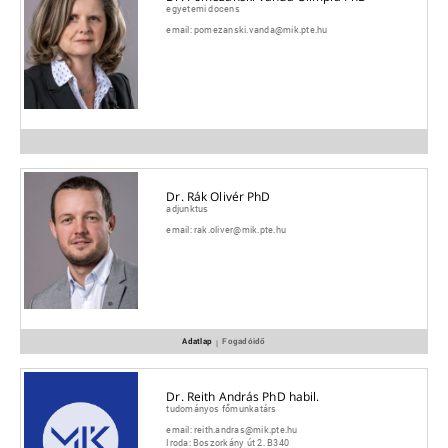
egyetemi docens
email:
pomezanski.vanda@mik.pte.hu
Dr. Rák Olivér PhD
adjunktus
email:
rak.oliver@mik.pte.hu
Adatlap
Fogadóidő
|
Dr. Reith András PhD habil.
tudományos főmunkatárs
email:
reith.andras@mik.pte.hu
Iroda:
Boszorkány út 2. B340