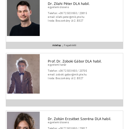
Dr. Zilahi Péter DLA habil.
egyetemi docens
Telefon:
+36 72 503 650 / 23815
email:
zilahi.peter@mik.pte.hu
Iroda:
Boszorkány út 2. B327
Adatlap
Fogadóidő
|
Prof. Dr. Zoboki Gábor DLA habil.
egyetemi tanár
Telefon:
+36 72 503 650 / 23705
email:
zoboki.gabor@mik.pte.hu
Iroda:
Boszorkány út 2. B327
Dr. Zoltán Erzsébet Szeréna DLA habil.
egyetemi docens
Telefon:
+36 72 503 650 / 23817