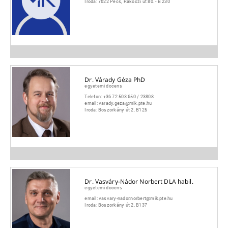
Iroda:
7622 Pécs, Rákóczi út 80. - B 230
Dr. Várady Géza PhD
egyetemi docens
Telefon:
+36 72 503 650 / 23808
email:
varady.geza@mik.pte.hu
Iroda:
Boszorkány út 2. B125
Dr. Vasváry-Nádor Norbert DLA habil.
egyetemi docens
email:
vasvary-nador.norbert@mik.pte.hu
Iroda:
Boszorkány út 2. B137