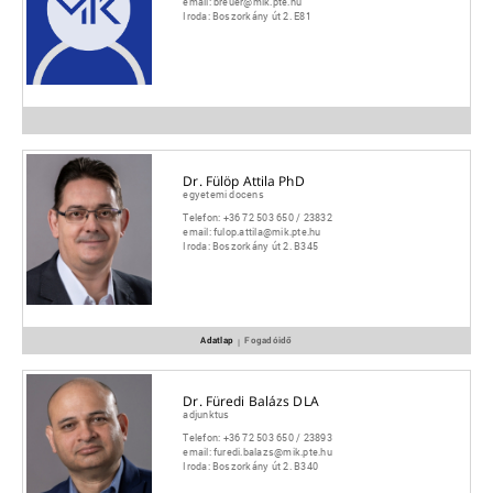
email:
breuer@mik.pte.hu
Iroda:
Boszorkány út 2. E81
Dr. Fülöp Attila PhD
egyetemi docens
Telefon:
+36 72 503 650 / 23832
email:
fulop.attila@mik.pte.hu
Iroda:
Boszorkány út 2. B345
Adatlap
Fogadóidő
|
Dr. Füredi Balázs DLA
adjunktus
Telefon:
+36 72 503 650 / 23893
email:
furedi.balazs@mik.pte.hu
Iroda:
Boszorkány út 2. B340