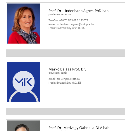
Prof. Dr. Lindenbach Ágnes PhD habil.
professor emerita
Telefon:
+36 72 503 650 / 23672
email:
lindenbach.agnes@mik.pte.hu
Iroda:
Boszorkány út 2. B305
Markó Balázs Prof. Dr.
egyetemi tanár
email:
breuer@mik.pte.hu
Iroda:
Boszorkány út 2. E81
Prof. Dr. Medvegy Gabriella DLA habil.