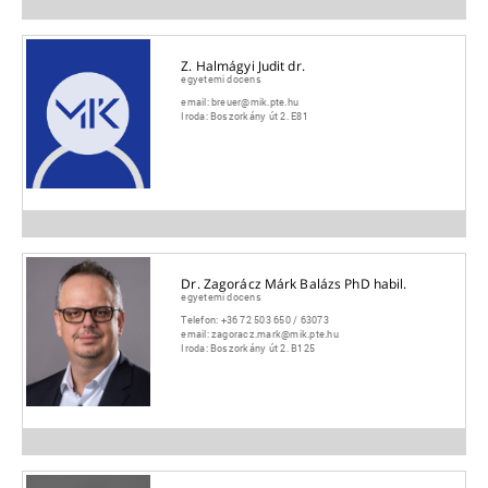
Z. Halmágyi Judit dr.
egyetemi docens
email:
breuer@mik.pte.hu
Iroda:
Boszorkány út 2. E81
Dr. Zagorácz Márk Balázs PhD habil.
egyetemi docens
Telefon:
+36 72 503 650 / 63073
email:
zagoracz.mark@mik.pte.hu
Iroda:
Boszorkány út 2. B125