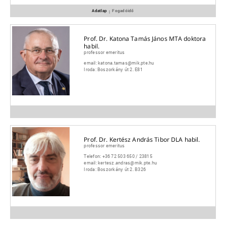
Adatlap
Fogadóidő
|
Prof. Dr. Katona Tamás János MTA doktora
habil.
professor emeritus
email:
katona.tamas@mik.pte.hu
Iroda:
Boszorkány út 2. E81
Prof. Dr. Kertész András Tibor DLA habil.
professor emeritus
Telefon:
+36 72 503 650 / 23815
email:
kertesz.andras@mik.pte.hu
Iroda:
Boszorkány út 2. B326