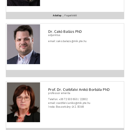
Adatlap
Fogadóidő
|
Dr. Cakó Balázs PhD
adjunktus
email:
cako.balazs@mik.pte.hu
Prof. Dr. Csébfalvi Anikó Borbála PhD
professor emerita
Telefon:
+36 72 503 650 / 22802
email:
csebfalvi.aniko@mik.pte.hu
Iroda:
Boszorkány út 2. B346