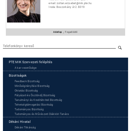
email:
zoltan.erzsebet@mik.pte.hu
Iroda:
Boszorkány út 2. B319
Adatlap
Fogadóidő
|
PTE MIK Szervezeti felépítés
A kar vezetősége
Bizottságok
Feedback Bizottság
Minőségirányítási Bizottság
Oktatási Bizottság
Pályázati és Ösztöndíj Bizottság
Tanulmányi és Kreditátviteli Bizottság
Tehetségtámogatási Bizottság
Tudományos Bizottság
Tudományos és Művészeti Diákköri Tanács
Dékáni Hivatal
Dékáni Titkárság