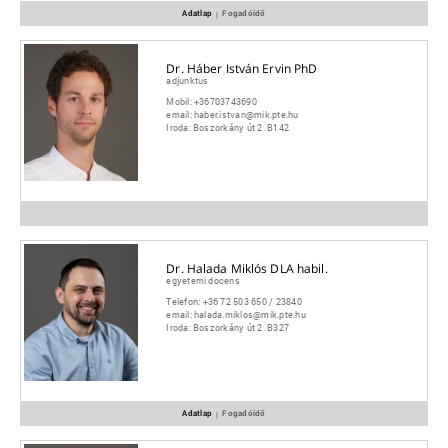
Adatlap
Fogadóidő
|
Dr. Háber István Ervin PhD
adjunktus
Mobil:
+36703743690
email:
haber.istvan@mik.pte.hu
Iroda:
Boszorkány út 2. B142
Dr. Halada Miklós DLA habil.
egyetemi docens
Telefon:
+36 72 503 650 / 23840
email:
halada.miklos@mik.pte.hu
Iroda:
Boszorkány út 2. B327
Adatlap
Fogadóidő
|