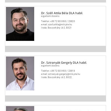
Dr. Széll Attila Béla DLA habil.
egyetemi docens
Telefon:
+36 72 503 650 / 23820
email:
szell.attila@mik.pte.hu
Iroda:
Boszorkány út 2. B321
Dr. Sztranyák Gergely DLA habil.
egyetemi docens
Telefon:
+36 72 503 650 / 23818
email:
sztranyak.gergely@mik.pte.hu
Iroda:
Boszorkány út 2. B322