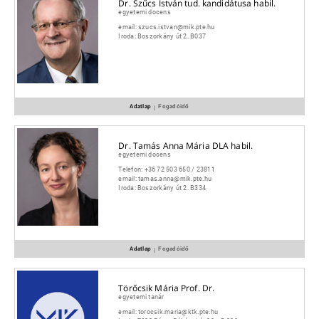
Dr. Szűcs István tud. kandidátusa habil.
egyetemi docens
email:
szucs.istvan@mik.pte.hu
Iroda:
Boszorkány út 2. B037
Adatlap
Fogadóidő
|
Dr. Tamás Anna Mária DLA habil.
egyetemi docens
Telefon:
+36 72 503 650 / 23811
email:
tamas.anna@mik.pte.hu
Iroda:
Boszorkány út 2. B334
Adatlap
Fogadóidő
|
Törőcsik Mária Prof. Dr.
egyetemi tanár
email:
torocsik.maria@ktk.pte.hu