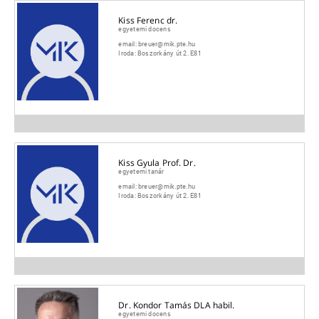
Kiss Ferenc dr.
egyetemi docens
email:
breuer@mik.pte.hu
Iroda:
Boszorkány út 2. E81
Kiss Gyula Prof. Dr.
egyetemi tanár
email:
breuer@mik.pte.hu
Iroda:
Boszorkány út 2. E81
Dr. Kondor Tamás DLA habil.
egyetemi docens