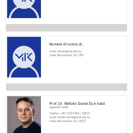
Remete Krisztina dr.
email:
breuer@mik.pte.hu
Iroda:
Boszorkány út 2. E81
Prof. Dr. Rétfalvi Donát DLA habil.
egyetemi tanár
Telefon:
+36 72 503 650 / 23815
email:
retfalvi.donat@mik.pte.hu
Iroda:
Boszorkány út 2. B327