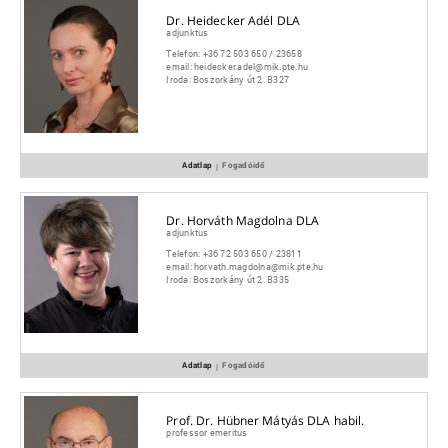
Dr. Heidecker Adél DLA
adjunktus
Telefon:
+36 72 503 650 / 23658
email:
heidecker.adel@mik.pte.hu
Iroda:
Boszorkány út 2. B327
Adatlap
Fogadóidő
|
Dr. Horváth Magdolna DLA
adjunktus
Telefon:
+36 72 503 650 / 23811
email:
horvath.magdolna@mik.pte.hu
Iroda:
Boszorkány út 2. B335
Adatlap
Fogadóidő
|
Prof. Dr. Hübner Mátyás DLA habil.
professor emeritus