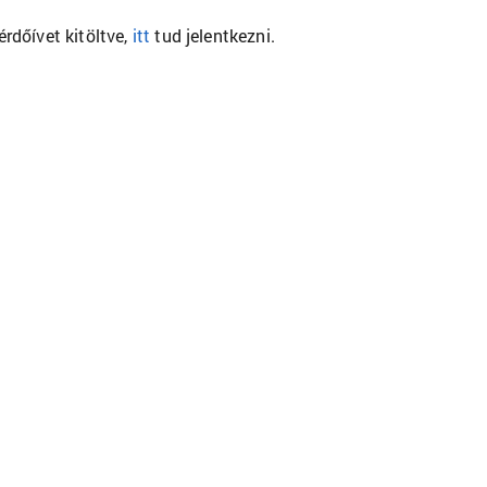
rdőívet kitöltve,
itt
tud jelentkezni.