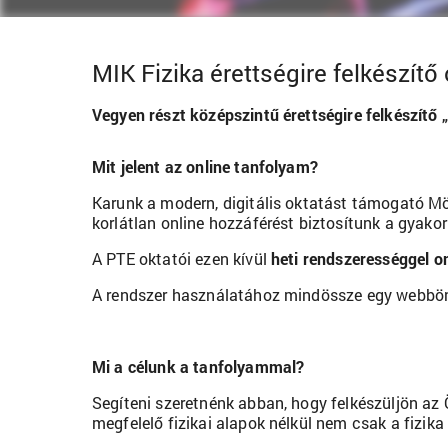
MIK Fizika érettségire felkészítő
Vegyen részt középszintű érettségire felkészítő
Mit jelent az online tanfolyam?
Karunk a modern, digitális oktatást támogató Möbi
korlátlan online hozzáférést biztosítunk a gyako
A PTE oktatói ezen kívül
heti rendszerességgel o
A rendszer használatához mindössze egy webbö
Mi a célunk a tanfolyammal?
Segíteni szeretnénk abban, hogy felkészüljön az
megfelelő fizikai alapok nélkül nem csak a fizika