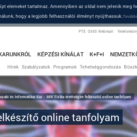
pt elemeket tartalmaz. Amennyiben az oldal nem jelenik meg he
álunk, hogy a legjobb felhasználói élményt nyújthassuk.
További
PTE
O365 Webmail
Telefonkön
KARUNKRÓL
KÉPZÉSI KÍNÁLAT
K+F+I
NEMZETKÖ
Hírek
Szabályzatok
Programok
Tehetséggondozás
Büszk
aki és Informatikai Kar
MIK Fizika érettségire felkészítő online tanfolyam
elkészítő online tanfolyam