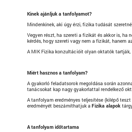
Kinek ajánljuk a tanfolyamot?
Mindenkinek, aki úgy érzi, fizika tudását szeretn
Vegyen részt, ha szereti a fizikát és akkor is, ha
kérdés, hogy szereti vagy nem a fizikát, hanem az
A MIK Fizika konzultációit olyan oktatók tartják
Miért hasznos a tanfolyam?
A gyakorló feladatsorok megoldása során azonnali
tanácsokat kap nagy gyakorlattal rendelkező okta
A tanfolyam eredményes teljesítése (kilépő teszt
eredményét beszámíthatjuk a
Fizika alapok
tárg
A tanfolyam időtartama