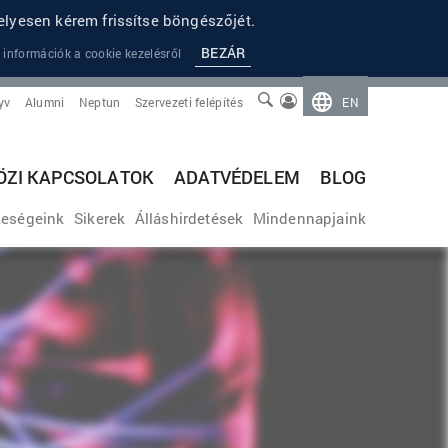
lyesen kérem frissítse böngészőjét.
BEZÁR
 információk a cookie kezelésről
yv
Alumni
Neptun
Szervezeti felépítés
EN
ZI KAPCSOLATOK
ADATVÉDELEM
BLOG
eségeink
Sikerek
Álláshirdetések
Mindennapjaink