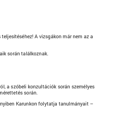
res teljesítéséhez! A vizsgákon már nem az a
aik során találkoznak.
ól, a szóbeli konzultációk során személyes
mérettetés során.
ennyiben Karunkon folytatja tanulmányait –