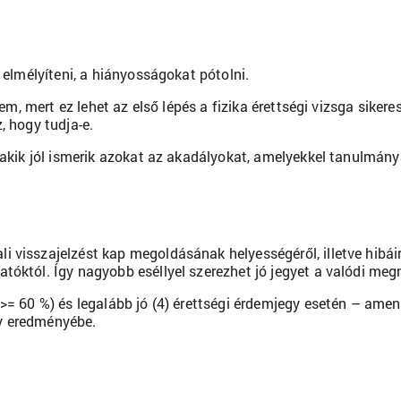
é elmélyíteni, a hiányosságokat pótolni.
 nem, mert ez lehet az első lépés a fizika érettségi vizsga sike
, hogy tudja-e.
, akik jól ismerik azokat az akadályokat, amelyekkel tanulmány
 visszajelzést kap megoldásának helyességéről, illetve hibáir
tóktól. Így nagyobb eséllyel szerezhet jó jegyet a valódi meg
 >= 60 %) és legalább jó (4) érettségi érdemjegy esetén – am
y eredményébe.