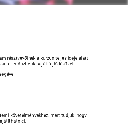
m résztvevőinek a kurzus teljes ideje alatt
n ellenőrizhetik saját fejlődésüket.
ségével.
etemi követelményekhez, mert tudjuk, hogy
játítható el.