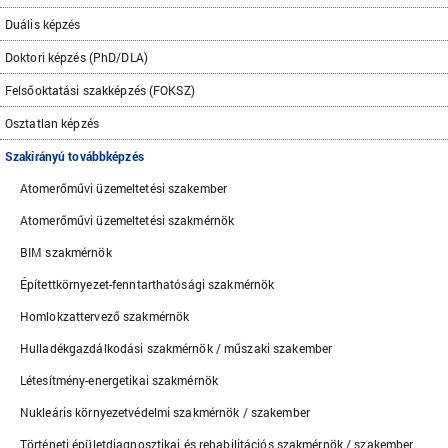
Duális képzés
Doktori képzés (PhD/DLA)
Felsőoktatási szakképzés (FOKSZ)
Osztatlan képzés
Szakirányú továbbképzés
Atomerőművi üzemeltetési szakember
Atomerőművi üzemeltetési szakmérnök
BIM szakmérnök
Építettkörnyezet-fenntarthatósági szakmérnök
Homlokzattervező szakmérnök
Hulladékgazdálkodási szakmérnök / műszaki szakember
Létesítmény-energetikai szakmérnök
Nukleáris környezetvédelmi szakmérnök / szakember
Történeti épületdiagnosztikai és rehabilitációs szakmérnök / szakember