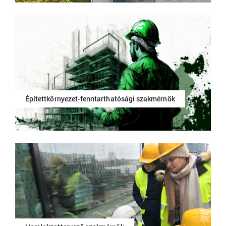
Építettkörnyezet-fenntarthatósági szakmérnök