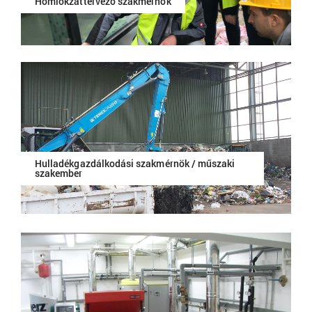
Homlokzattervező szakmérnök
Hulladékgazdálkodási szakmérnök / műszaki
szakember