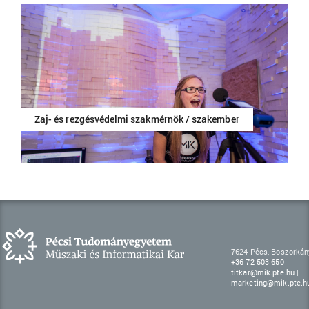
Zaj- és rezgésvédelmi szakmérnök / szakember
7624 Pécs, Boszorkány
+36 72 503 650
titkar@mik.pte.hu
|
marketing@mik.pte.h