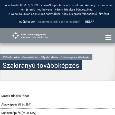
A weboldal HTML5, CSS3 és JavaScript elemeket tartalmaz. Amennyiben az oldal
nem jelenik meg helyesen kérem frissítse böngészőjét.
A weboldalunkon cookie-kat használunk, hogy a legjobb felhasználói élményt
nyújthassuk.
BEZÁR
További információk a cookie kezelésről
PTE Műszaki és Informatikai Kar
Képzési kínálat
Szakirányú továbbképzés
Szakirányú továbbképzés
Matek frissítő tábor
Alapképzés (BSc, BA)
Mesterképzés (MSc, MA)