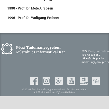
1998 - Prof. Dr. Mete A. Sozen
1996 - Prof. Dr. Wolfgang Fechner
7624 Pécs, Boszorkány
+36 72 503 650
titkar@mik.pte.hu
|
marketing@mik.pte.h
© 2016 Pécsi Tudományegyetem Műszaki és Informatikai Kar
A PTE MIK előző verziójú portál elérése