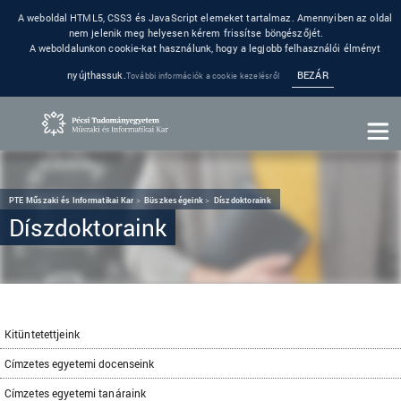
A weboldal HTML5, CSS3 és JavaScript elemeket tartalmaz. Amennyiben az oldal
nem jelenik meg helyesen kérem frissítse böngészőjét.
A weboldalunkon cookie-kat használunk, hogy a legjobb felhasználói élményt
nyújthassuk.
BEZÁR
További információk a cookie kezelésről
PTE Műszaki és Informatikai Kar
Büszkeségeink
Díszdoktoraink
Díszdoktoraink
Kitüntetettjeink
Címzetes egyetemi docenseink
Címzetes egyetemi tanáraink