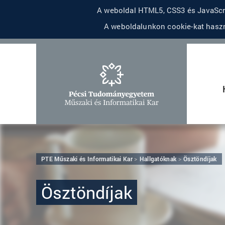
A weboldal HTML5, CSS3 és JavaScri
A weboldalunkon cookie-kat haszn
PTE Műszaki és Informatikai Kar
Hallgatóknak
Ösztöndíjak
Ösztöndíjak