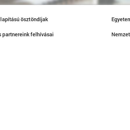
alapítású ösztöndíjak
Egyetem
 partnereink felhívásai
Nemzetk