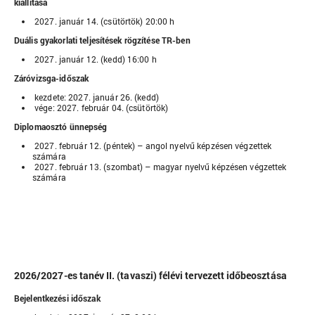
kiállítása
2027. január 14. (csütörtök) 20:00 h
Duális gyakorlati teljesítések rögzítése TR-ben
2027. január 12. (kedd) 16:00 h
Záróvizsga-időszak
kezdete: 2027. január 26. (kedd)
vége: 2027. február 04. (csütörtök)
Diplomaosztó ünnepség
2027. február 12. (péntek) – angol nyelvű képzésen végzettek
számára
2027. február 13. (szombat) – magyar nyelvű képzésen végzettek
számára
2026/2027-es tanév II. (tavaszi) félévi tervezett időbeosztása
Bejelentkezési időszak