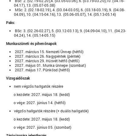
BSc: 2. (02.19-02.20),4. (03.05-03.06), 6. (03.19-03.20),10. (04.16-
04.17), 13. (05.07-05.08)
MSc: 2. (02.18-02.19), 4. (03.04-03.05), 6. (03.18-03.19), 9. (04.08-
04.09), 10. (04.15-04.16), 13. (05.06-05.07), 14. (05.13-05.14)
Paks:
BSc: 3. (02.26-02.27), 5. (03.12-03.13), 9. (04.09-04.10), 11. (04.23-
04.24), 14. (05.14-05.15)
Munkaszüneti és pihenőnapok
2027. március 15. Nemzeti Ünnep (hétfő)
2027. március 26. Nagypéntek (péntek)
2027. március 29. Húsvét hétfő (hétfő)
2027. május 01. Munka ünnepe (szombat)
2027. május 17. Pünkösd (hétfő)
Vizsgaidőszak
nem végzős hallgatók részére
o kezdete: 2027. május 18. (kedd)
o vége: 2027. június 14. (hétfő)
végzős hallgatók részére (+ duális hallgatók)
o kezdete: 2027. május 18. (kedd)
o vége: 2027. június 05. (szombat)
Záróvizsgára jelentkezés