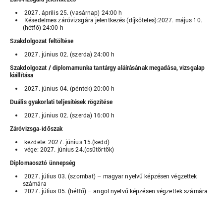
2027. április 25. (vasárnap) 24:00 h
Késedelmes záróvizsgára jelentkezés (díjköteles):2027. május 10.
(hétfő) 24:00 h
Szakdolgozat feltöltése
2027. június 02. (szerda) 24:00 h
Szakdolgozat / diplomamunka tantárgy aláírásának megadása, vizsgalap
kiállítása
2027. június 04. (péntek) 20:00 h
Duális gyakorlati teljesítések rögzítése
2027. június 02. (szerda) 16:00 h
Záróvizsga-időszak
kezdete: 2027. június 15.(kedd)
vége: 2027. június 24.(csütörtök)
Diplomaosztó ünnepség
2027. július 03. (szombat) – magyar nyelvű képzésen végzettek
számára
2027. július 05. (hétfő) – angol nyelvű képzésen végzettek számára