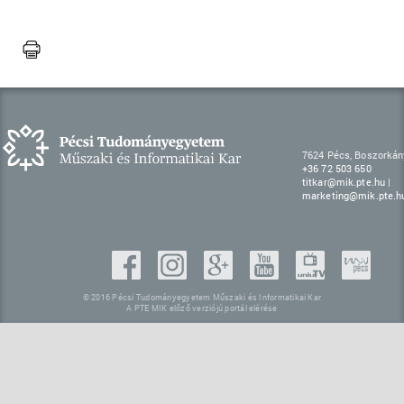
7624 Pécs, Boszorkány
+36 72 503 650
titkar@mik.pte.hu
|
marketing@mik.pte.h
© 2016 Pécsi Tudományegyetem Műszaki és Informatikai Kar
A PTE MIK előző verziójú portál elérése