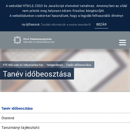
A weboldal HTML5, CSS3 és JavaScript elemeket tartalmaz. Amennyiben az oldal
nem jelenik meg helyesen kérem frissítse böngészőjét.
A weboldalunkon cookie-kat használunk, hogy a legjobb felhasználói élményt
nyújthassuk.
BEZÁR
További információk a cookie kezelésről
PTE Műszaki és Informatikai Kar
Hallgatóknak
Tanév időbeosztása
Tanév időbeosztása
Tanév időbeosztása
Órarend
Tanulmányi tájékoztató