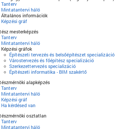
Tanterv
Mintatantervi háló
Általános információk
Képzési gráf
tész mesterképzés
Tanterv
Mintatantervi háló
Képzési gráfok
Építészeti tervezés és belsőépítészet specializáció
Várostervezés és főépítész specializáció
Szerkezettervezés specializáció
Építészeti informatika - BIM szakértő
tészmérnöki alapképzés
Tanterv
Mintatantervi háló
Képzési gráf
Ha kérdésed van
tészmérnöki osztatlan
Tanterv
Mintatantervi háló