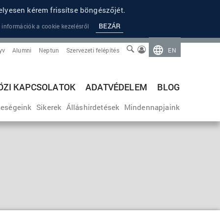
lyesen kérem frissítse böngészőjét.
BEZÁR
 információk a cookie kezelésről
yv
Alumni
Neptun
Szervezeti felépítés
EN
ZI KAPCSOLATOK
ADATVÉDELEM
BLOG
eségeink
Sikerek
Álláshirdetések
Mindennapjaink