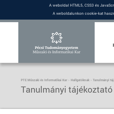
A weboldal HTML5, CSS3 és JavaScri
A weboldalunkon cookie-kat haszn
PTE Műszaki és Informatikai Kar
Hallgatóknak
Tanulmányi táj
Tanulmányi tájékoztató