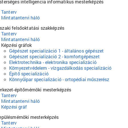
terséges intelligencia informatikus mesterképzés
Tanterv
Mintatantervi háló
zaki felsőoktatási szakképzés
Tanterv
Mintatantervi háló
Képzési gráfok
Gépészet specializáció 1 - általános gépészet
Gépészet specializáció 2 - komfortgépészet
Elektrotechnika - elektronika specializáció
Környezetvédelem - vízgazdálkodás specializáció
Építő specializáció
Könnyűipar specializáció - ortopédiai műszerész
rkezet-építőmérnöki mesterképzés
Tanterv
Mintatantervi háló
Képzési gráf
epülésmérnöki mesterképzés
Tanterv