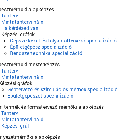
pészmérnöki alapképzés
Tanterv
Mintatantervi háló
Ha kérdésed van
Képzési gráfok
Gépszerkezet és folyamattervező specializáció
Épületgépész specializáció
Rendszertechnika specializáció
pészmérnöki mesterképzés
Tanterv
Mintatantervi háló
Képzési gráfok
Géptervező és szimulációs mérnök specializáció
Épületgépészet specializáció
ri termék és formatervező mérnöki alapképzés
Tanterv
Mintatantervi háló
Képzési gráf
rnyezetmérnöki alapképzés