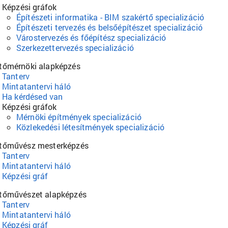
Képzési gráfok
Építészeti informatika - BIM szakértő specializáció
Építészeti tervezés és belsőépítészet specializáció
Várostervezés és főépítész specializáció
Szerkezettervezés specializáció
tőmérnöki alapképzés
Tanterv
Mintatantervi háló
Ha kérdésed van
Képzési gráfok
Mérnöki építmények specializáció
Közlekedési létesítmények specializáció
ítőművész mesterképzés
Tanterv
Mintatantervi háló
Képzési gráf
ítőművészet alapképzés
Tanterv
Mintatantervi háló
Képzési gráf