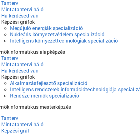
Tanterv
Mintatantervi háló
Ha kérdésed van
Képzési gráfok
Megújuló energiák specializáció
Nukleáris környezetvédelem specializáció
Intelligens környezettechnológiák specializáció
rnökinformatikus alapképzés
Tanterv
Mintatantervi háló
Ha kérdésed van
Képzési gráfok
Alkalmazásfejlesztő specializáció
Intelligens rendszerek információtechnológiája specializ
Rendszermérnök specializáció
rnökinformatikus mesterképzés
Tanterv
Mintatantervi háló
Képzési gráf