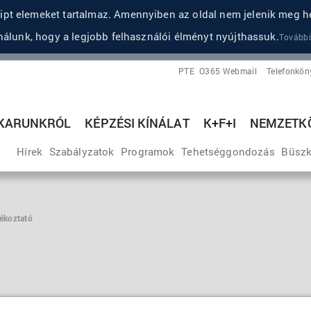
pt elemeket tartalmaz. Amennyiben az oldal nem jelenik meg he
álunk, hogy a legjobb felhasználói élményt nyújthassuk.
További
PTE
O365 Webmail
Telefonkön
KARUNKRÓL
KÉPZÉSI KÍNÁLAT
K+F+I
NEMZETKÖ
Hírek
Szabályzatok
Programok
Tehetséggondozás
Büszk
ékoztató