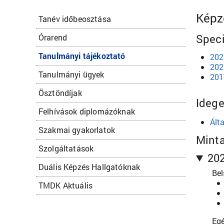
Képz
Tanév időbeosztása
Speci
Órarend
Tanulmányi tájékoztató
202
202
Tanulmányi ügyek
201
Ösztöndíjak
Idege
Felhívások diplomázóknak
Ált
Szakmai gyakorlatok
Minta
Szolgáltatások
202
Duális Képzés Hallgatóknak
Bel
TMDK Aktuális
Egé