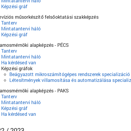
Mintatantervi háló
Képzési gráf
evíziós műsorkészítő felsőoktatási szakképzés
Tanterv
Mintatantervi háló
Képzési gráf
lamosmérnöki alapképzés - PÉCS
Tanterv
Mintatantervi háló
Ha kérdésed van
Képzési gráfok
Beágyazott mikroszámítógépes rendszerek specializáció
Létesítmények villamosítása és automatizálása speciali
lamosmérnöki alapképzés - PAKS
Tanterv
Mintatantervi háló
Képzési gráf
Ha kérdésed van
2 / 2023