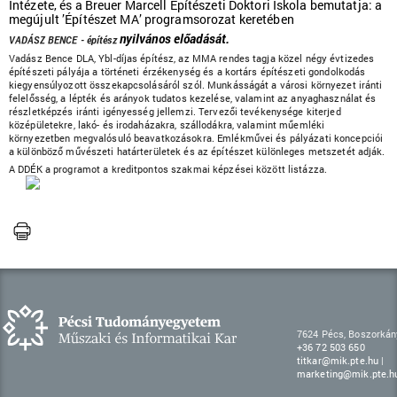
Intézete, és a Breuer Marcell Építészeti Doktori Iskola bemutatja:
a
megújult ’Építészet MA’ programsorozat keretében
nyilvános előadását.
VADÁSZ BENCE - építész
Vadász Bence DLA, Ybl-díjas építész, az MMA rendes tagja közel négy évtizedes
építészeti pályája a történeti érzékenység és a kortárs építészeti gondolkodás
kiegyensúlyozott összekapcsolásáról szól. Munkásságát a városi környezet iránti
felelősség, a lépték és arányok tudatos kezelése, valamint az anyaghasználat és
részletképzés iránti igényesség jellemzi. Tervezői tevékenysége kiterjed
középületekre, lakó- és irodaházakra, szállodákra, valamint műemléki
környezetben megvalósuló beavatkozásokra. Emlékművei és pályázati koncepciói
a különböző művészeti határterületek és az építészet különleges metszetét adják.
A DDÉK a programot a kreditpontos szakmai képzései között listázza.
7624 Pécs, Boszorkány
+36 72 503 650
titkar@mik.pte.hu
|
marketing@mik.pte.h