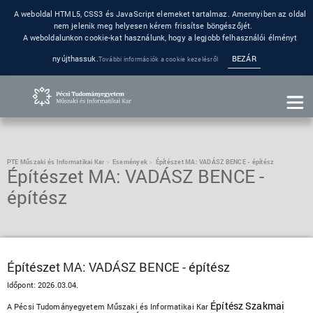
A weboldal HTML5, CSS3 és JavaScript elemeket tartalmaz. Amennyiben az oldal
nem jelenik meg helyesen kérem frissítse böngészőjét.
A weboldalunkon cookie-kat használunk, hogy a legjobb felhasználói élményt
nyújthassuk.
BEZÁR
További információk a cookie kezelésről
PTE Műszaki és Informatikai Kar
Események
Építészet MA: VADÁSZ BENCE - építész
Építészet MA: VADÁSZ BENCE -
építész
Építészet MA: VADÁSZ BENCE - építész
Időpont:
2026.03.04.
Építész Szakmai
A Pécsi Tudományegyetem Műszaki és Informatikai Kar