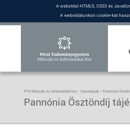
A weboldal HTML5, CSS3 és JavaScri
A weboldalunkon cookie-kat haszn
PTE Műszaki és Informatikai Kar
Események
Pannónia Ösztön
Pannónia Ösztöndíj táj