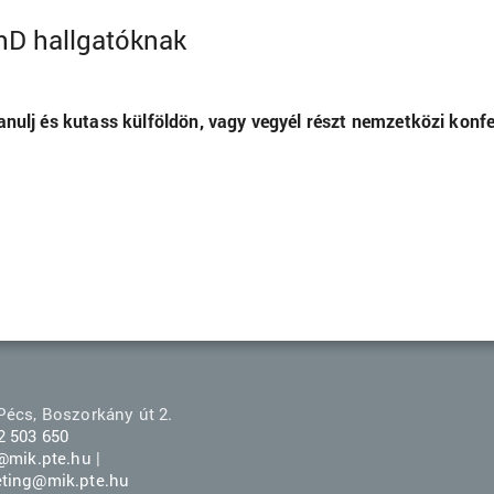
hD hallgatóknak
nulj és kutass külföldön, vagy vegyél részt nemzetközi konfe
Pécs, Boszorkány út 2.
2 503 650
r@mik.pte.hu
|
ting@mik.pte.hu