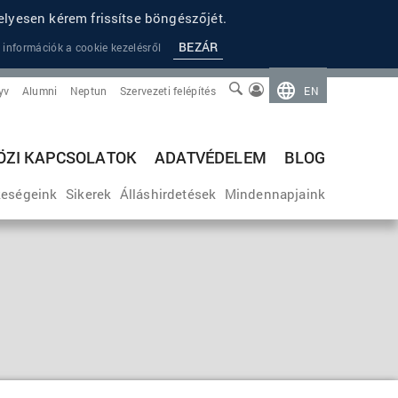
lyesen kérem frissítse böngészőjét.
BEZÁR
 információk a cookie kezelésről
yv
Alumni
Neptun
Szervezeti felépítés
EN
ZI KAPCSOLATOK
ADATVÉDELEM
BLOG
eségeink
Sikerek
Álláshirdetések
Mindennapjaink