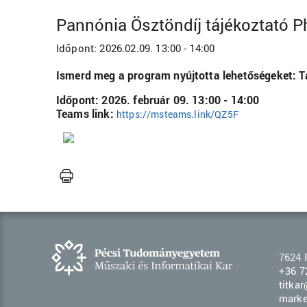
Pannónia Ösztöndíj tájékoztató P
Időpont:
2026.02.09. 13:00 - 14:00
Ismerd meg a program nyújtotta lehetőségeket: Ta
Időpont: 2026. február 09. 13:00 - 14:00
Teams link:
https://msteams.link/QZ5F
7624 
+36 7
titka
marke