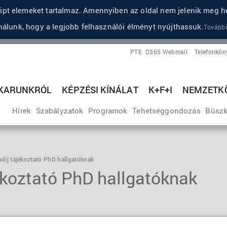
pt elemeket tartalmaz. Amennyiben az oldal nem jelenik meg he
álunk, hogy a legjobb felhasználói élményt nyújthassuk.
További
PTE
O365 Webmail
Telefonkön
KARUNKRÓL
KÉPZÉSI KÍNÁLAT
K+F+I
NEMZETKÖ
Hírek
Szabályzatok
Programok
Tehetséggondozás
Büszk
díj tájékoztató PhD hallgatóknak
ékoztató PhD hallgatóknak