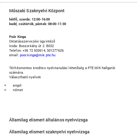
Műszaki Szaknyelvi Központ
hétfő, szerda: 12:00-16:00
kedd, csütörtök, péntek: 08:00-11:30
Poór Kinga
Oktatásszervezési ügyintéző
Iroda: Boszorkány út 2. B032
Telefon: +36 72 503614, 301277626
email:
poor.kinga@mik.pte.hu
Térítésmentes kredites nyelvtanulási lehetőség a PTE MIK hallgatói
számára.
Választható nyelvek
angol
német
Államilag elismert általános nyelvvizsga
Államilag elismert szaknyelvi nyelvvizsga