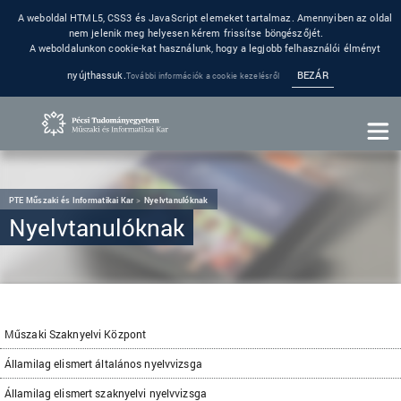
A weboldal HTML5, CSS3 és JavaScript elemeket tartalmaz. Amennyiben az oldal
nem jelenik meg helyesen kérem frissítse böngészőjét.
A weboldalunkon cookie-kat használunk, hogy a legjobb felhasználói élményt
nyújthassuk.
BEZÁR
További információk a cookie kezelésről
PTE Műszaki és Informatikai Kar
Nyelvtanulóknak
Nyelvtanulóknak
Műszaki Szaknyelvi Központ
Államilag elismert általános nyelvvizsga
Államilag elismert szaknyelvi nyelvvizsga