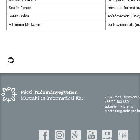
Sebők Bence
mérnökinformatiku
Saleh Ghida
építőmérnöki (BSc)
Altamimi Motasem
építészmérnöki (os
7624 Pécs, Boszorkány
+36 72 503 650
titkar@mik.pte.hu
|
marketing@mik.pte.h