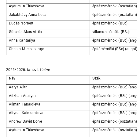
Aydursun Tirkeshova
építészmérnöki (osztatlan)
Jakabházy Anna Luca
építészmérnöki (osztatlan)
Dudás Norbert
építészmérnöki (BSc)
Görcsös Ákos Attila
villamosmérnöki (BSc)
Anna Kantariya
építészmérnöki (BSc) (ang
Christa Mtemasango
építőmérnöki (BSc) (angol
2025/2026. tanév I. féléve
Név
Szak
Aarya Ajith
építészmérnöki (BSc) (ang
Aitzhan Arailym
építészmérnöki (BSc) (ang
Aliman Tabaldieva
építészmérnöki (BSc) (ang
Altynai Kalmuratova
építészmérnöki (BSc) (ang
Andrew David Done
építészmérnöki (osztatlan)
Aydursun Tirkeshova
építészmérnöki (osztatlan)