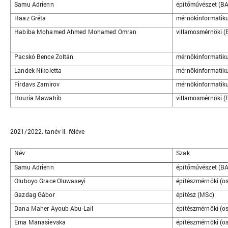
Samu Adrienn
építőművészet (BA
Haaz Gréta
mérnökinformatiku
Habiba Mohamed Ahmed Mohamed Omran
villamosmérnöki (
Pacskó Bence Zoltán
mérnökinformatiku
Landek Nikoletta
mérnökinformatiku
Firdavs Zamirov
mérnökinformatiku
Houria Mawahib
villamosmérnöki (
2021/2022. tanév II. féléve
Név
Szak
Samu Adrienn
építőművészet (BA
Oluboyo Grace Oluwaseyi
építészmérnöki (os
Gazdag Gábor
építész (MSc)
Dana Maher Ayoub Abu-Lail
építészmérnöki (os
Ema Manasievska
építészmérnöki (os