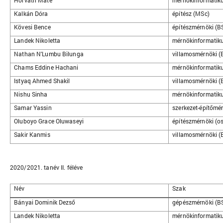
Horváth Máté
mérnökinformatiku
Kalkán Dóra
építész (MSc)
Kövesi Bence
építészmérnöki (B
Landek Nikoletta
mérnökinformatiku
Nathan N'Lumbu Bilunga
villamosmérnöki (
Chams Eddine Hachani
mérnökinformatiku
Istyaq Ahmed Shakil
villamosmérnöki (
Nishu Sinha
mérnökinformatiku
Samar Yassin
szerkezet-építőmé
Oluboyo Grace Oluwaseyi
építészmérnöki (os
Sakir Kanmis
villamosmérnöki (
2020/2021. tanév II. féléve
Név
Szak
Bányai Dominik Dezső
gépészmérnöki (B
Landek Nikoletta
mérnökinformatiku