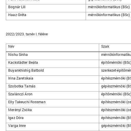
Bognár Lili
mérnökinformatikus (BSc)
Haaz Gréta
mérnökinformatikus (BSc)
2022/2023. tanév I. féléve
Név
Szak
Nishu Sinha
mérnökinformatiku
Kackstädter Beáta
építőmérnöki (BSc
Buyankhishig Batbold
szerkezet-építőmé
Irina Zaretskaia
építészmérnöki (BS
Szobotka Tamás
gépészmérnöki (B
Szalánczi Áron
építőmérnöki (BSc
Elly Takeuchi Rossman
építészmérnöki (os
Merényi Zsóka
építészmérnöki (os
Igaz Dóra
építészmérnöki (B
Varga Imre
gépészmérnöki (B