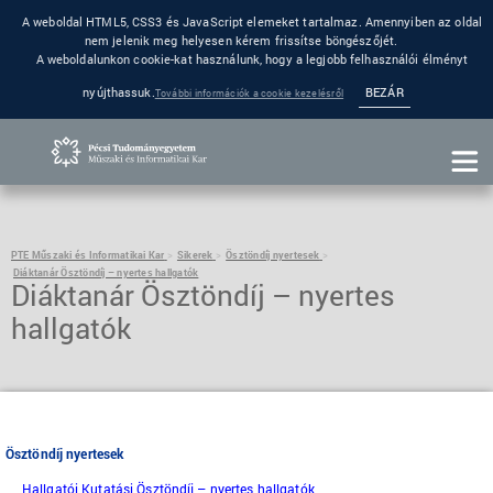
A weboldal HTML5, CSS3 és JavaScript elemeket tartalmaz. Amennyiben az oldal
nem jelenik meg helyesen kérem frissítse böngészőjét.
A weboldalunkon cookie-kat használunk, hogy a legjobb felhasználói élményt
nyújthassuk.
BEZÁR
További információk a cookie kezelésről
PTE Műszaki és Informatikai Kar
Sikerek
Ösztöndíj nyertesek
Diáktanár Ösztöndíj – nyertes hallgatók
Diáktanár Ösztöndíj – nyertes
hallgatók
Ösztöndíj nyertesek
Hallgatói Kutatási Ösztöndíj – nyertes hallgatók