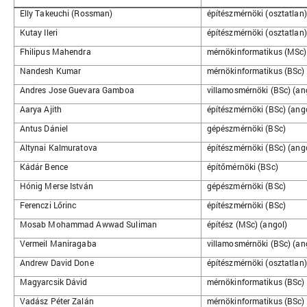
Elly Takeuchi (Rossman)
építészmérnöki (osztatlan)
Kutay Ileri
építészmérnöki (osztatlan)
Fhilipus Mahendra
mérnökinformatikus (MSc)
Nandesh Kumar
mérnökinformatikus (BSc) 
Andres Jose Guevara Gamboa
villamosmérnöki (BSc) (an
Aarya Ajith
építészmérnöki (BSc) (ang
Antus Dániel
gépészmérnöki (BSc)
Altynai Kalmuratova
építészmérnöki (BSc) (ang
Kádár Bence
építőmérnöki (BSc)
Hónig Merse István
gépészmérnöki (BSc)
Ferenczi Lőrinc
építészmérnöki (BSc)
Mosab Mohammad Awwad Suliman
építész (MSc) (angol)
Vermeil Maniragaba
villamosmérnöki (BSc) (an
Andrew David Done
építészmérnöki (osztatlan)
Magyarcsik Dávid
mérnökinformatikus (BSc)
Vadász Péter Zalán
mérnökinformatikus (BSc)