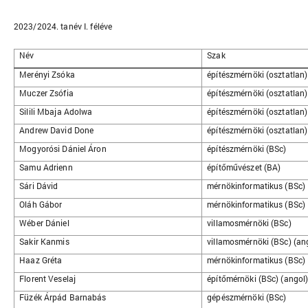
2023/2024. tanév I. féléve
Név
Szak
Merényi Zsóka
építészmérnöki (osztatlan)
Muczer Zsófia
építészmérnöki (osztatlan)
Silili Mbaja Adolwa
építészmérnöki (osztatlan)
Andrew David Done
építészmérnöki (osztatlan)
Mogyorósi Dániel Áron
építészmérnöki (BSc)
Samu Adrienn
építőművészet (BA)
Sári Dávid
mérnökinformatikus (BSc)
Oláh Gábor
mérnökinformatikus (BSc)
Wéber Dániel
villamosmérnöki (BSc)
Sakir Kanmis
villamosmérnöki (BSc) (an
Haaz Gréta
mérnökinformatikus (BSc)
Florent Veselaj
építőmérnöki (BSc) (angol
Füzék Árpád Barnabás
gépészmérnöki (BSc)