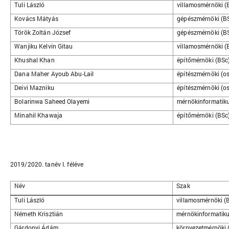
Tuli László
villamosmérnöki (
Kovács Mátyás
gépészmérnöki (B
Török Zoltán József
gépészmérnöki (B
Wanjiku Kelvin Gitau
villamosmérnöki (
Khushal Khan
építőmérnöki (BSc
Dana Maher Ayoub Abu-Lail
építészmérnöki (os
Deivi Mazniku
építészmérnöki (os
Bolarinwa Saheed Olayemi
mérnökinformatiku
Minahil Khawaja
építőmérnöki (BSc
2019/2020. tanév I. féléve
Név
Szak
Tuli László
villamosmérnöki (
Németh Krisztián
mérnökinformatiku
Gárdonyi Ádám
környezetmérnöki 