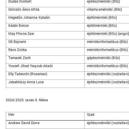
Dudás Norbert
építészmérnöki (BSc)
Görcsös Ákos Attila
villamosmérnöki (BSc)
Hegedűs Johanna Katalin
építőmérnöki (BSc)
Kádár Bence
építőmérnöki (BSc)
May Phone Zaw
építőmérnöki (BSc) (angol
Olt Bajrami
mérnökinformatikus (BSc) 
Rács Zsóka
mérnökinformatikus (BSc)
Tamasik Zsolt
gépészmérnöki (BSc)
Yousef Jihad Yaqoub Alrabi
mérnökinformatikus (BSc) 
Elly Takeuchi (Rossman)
építészmérnöki (osztatlan)
Jakabházy Anna Luca
építészmérnöki (osztatlan)
2024/2025. tanév II. féléve
Név
Szak
Andrew David Done
építészmérnöki (osztatlan)