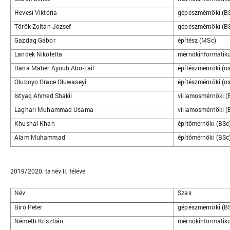
Hevesi Viktória
gépészmérnöki (B
Török Zoltán József
gépészmérnöki (B
Gazdag Gábor
építész (MSc)
Landek Nikoletta
mérnökinformatiku
Dana Maher Ayoub Abu-Lail
építészmérnöki (os
Oluboyo Grace Oluwaseyi
építészmérnöki (os
Istyaq Ahmed Shakil
villamosmérnöki (
Laghari Muhammad Usama
villamosmérnöki (
Khushal Khan
építőmérnöki (BSc
Alam Muhammad
építőmérnöki (BSc
2019/2020. tanév II. féléve
Név
Szak
Biró Péter
gépészmérnöki (B
Németh Krisztián
mérnökinformatiku