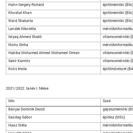
Hahn Gergely Richárd
építőmérnöki (BSc
Khushal Khan
építőmérnöki (BSc
Ward Shabaita
építőmérnöki (BSc
Landek Nikoletta
mérnökinformatiku
Istyaq Ahmed Shakil
villamosmérnöki (
Nishu Sinha
mérnökinformatiku
Habiba Mohamed Ahmed Mohamed Omran
villamosmérnöki (
Sakir Kanmis
villamosmérnöki (
Koós Imola
építőművészet (BA
2021/2022. tanév I. féléve
Név
Szak
Bányai Dominik Dezső
gépészmérnöki (B
Gazdag Gábor
építész (MSc)
Haaz Gréta
mérnökinformatiku