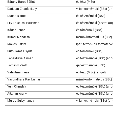
Bárány Barót Bálint
építész (MSc)
Darkhan Zhanibekuly
villamosmérnöki (BSc) (an
Dudás Norbert
építészmérnöki (BSc)
Elly Takeuchi Rossman
építészmérnöki (osztatlan)
Kádár Bence
építőmérnöki (BSc)
Kumar Nandesh
mérnökinformatikus (BSc) 
Mokos Eszter
ipari termék- és formaterv
Sütö Tamás Gyula
építőmérnöki (BSc)
Tabaldieva Aliman
építészmérnöki (BSc) (ang
Tamasik Zsolt
gépészmérnöki (BSc)
Valentina Plesa
építész (MSc) (angol)
Vasundhara Ravikumar
mérnökinformatikus (BSc) 
Yurii Chmelyk
építészmérnöki (BSc) (ang
Aitzhan Arailym
építészmérnöki (BSc) (ang
Murad Suleymanov
villamosmérnöki (BSc) (an