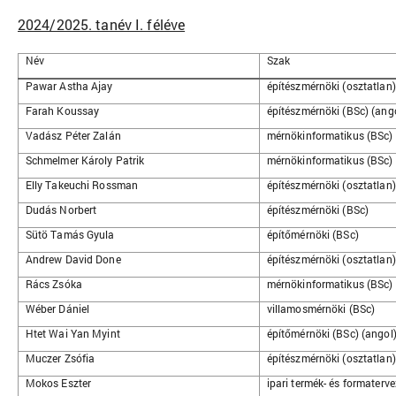
2024/2025. tanév I. féléve
Név
Szak
Pawar Astha Ajay
építészmérnöki (osztatlan)
Farah Koussay
építészmérnöki (BSc) (ang
Vadász Péter Zalán
mérnökinformatikus (BSc)
Schmelmer Károly Patrik
mérnökinformatikus (BSc)
Elly Takeuchi Rossman
építészmérnöki (osztatlan)
Dudás Norbert
építészmérnöki (BSc)
Sütö Tamás Gyula
építőmérnöki (BSc)
Andrew David Done
építészmérnöki (osztatlan)
Rács Zsóka
mérnökinformatikus (BSc)
Wéber Dániel
villamosmérnöki (BSc)
Htet Wai Yan Myint
építőmérnöki (BSc) (angol
Muczer Zsófia
építészmérnöki (osztatlan)
Mokos Eszter
ipari termék- és formaterv