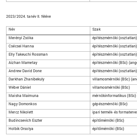
2023/2024. tanév II. féléve
Név
Szak
Merényi Zsóka
építészmérnöki (osztatlan
Csécsei Hanna
építészmérnöki (osztatlan
Elly Takeuchi Rossman
építészmérnöki (osztatlan)
Aizhan Mametay
építészmérnöki (BSc) (ang
Andrew David Done
építészmérnöki (osztatlan)
Darkhan Zhanibekuly
villamosmérnöki (BSc) (an
Wéber Dániel
villamosmérnöki (BSc)
Maisha Maimuna
mérnökinformatikus (BSc) 
Nagy Domonkos
gépészmérnöki (BSc)
Mercz Nikolett
ipari termék- és formaterv
Budincsevich Eszter
építőmérnöki (BSc)
Holbik Orsolya
építőmérnöki (BSc)