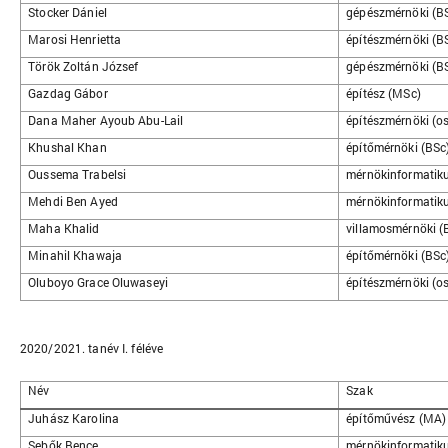
Stocker Dániel
gépészmérnöki (B
Marosi Henrietta
építészmérnöki (B
Török Zoltán József
gépészmérnöki (B
Gazdag Gábor
építész (MSc)
Dana Maher Ayoub Abu-Lail
építészmérnöki (os
Khushal Khan
építőmérnöki (BSc
Oussema Trabelsi
mérnökinformatiku
Mehdi Ben Ayed
mérnökinformatiku
Maha Khalid
villamosmérnöki (
Minahil Khawaja
építőmérnöki (BSc
Oluboyo Grace Oluwaseyi
építészmérnöki (os
2020/2021. tanév I. féléve
Név
Szak
Juhász Karolina
építőművész (MA)
Sebők Bence
mérnökinformatiku