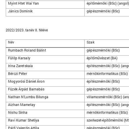
Myint Htet Wai Yan
építőmérnöki (BSc) (angol
Jánics Dominik
gépészmérnöki (BSc)
2022/2023. tanév II. féléve
Név
Szak
Rumbach Roland Bálint
gépészmérnöki (BSc)
Fülöp Karsaly
építőművészet (BA)
Irina Zaretskaia
építészmérnöki (BSc) (ang
Bérczi Péter
mérnökinformatikus (BSc)
Mogyorósi Dániel Áron
építészmérnöki (BSc)
Füzék Árpád Barnabás
gépészmérnöki (BSc)
Nathan N’Lumbu Bilunga
villamosmérnöki (BSc) (an
Aizhan Mametay
építészmérnöki (BSc) (ang
Nishu Sinha
mérnökinformatikus (BSc) 
Ravi Kumar Shetiya
szerkezet-építőmérnöki (M
Pálfi Valentin Attila
gépészmérnöki (BSc)