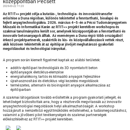
középpontban Pécsett
2026-03-22 11:20
Az RTIT>> projekt célja a kutatás-, technológia- és innovációtranszfer
erősítése a Duna régióban, különös tekintettel a fenntartható, bioalapú és
fejlett anyagtechnológiákra. 2026. március 4–5-én a Pécsi Tudományegyetem
Műszaki és Informatikai Karán az RTIT>> projekt keretében workshopra és
szakmai tanulmányútra került sor, amelynek középpontjában a fenntartható és
innovatív betonanyagok álltak. Az eseményen a Duna régió több országából
érkező projektpartnerek, szakértők és kis- és középvállalkozások vettek részt,
akik közösen tekintették át az építőipar jövőjét meghatározó gyakorlati
megoldásokat és technológiai irányokat.
A program során kiemelt figyelmet kaptak az alábbi területek:
additív építőipari technológiák és 3D nyomtatott beton
építőanyagok életciklus-elemzése
energiahatékony, tartós és klímaálló anyagok fejlesztése
újrahasznosítási és életciklus végi kezelési megoldások
természetes, alternatív és bioinspirált anyagok alkalmazása az
építőiparban
A szakmai látogatások tovább erősítették a program gyakorlati jellegét, és
lehetőséget biztosítottak arra, hogy a résztvevők megvitassák az innovatív
anyagtechnológiai megoldások helyi alkalmazhatóságát. A workshop
hozzájárult a nemzetközi együttműködés erősítéséhez, a tudásmegosztáshoz,
valamint a jövőbeni pilot tevékenységek és szakmai partnerségek
előkészítéséhez az RTIT>> projekt keretében.