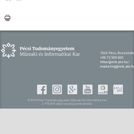
7624 Pécs, Boszorkány
+36 72 503 650
titkar@mik.pte.hu
|
marketing@mik.pte.h
© 2016 Pécsi Tudományegyetem Műszaki és Informatikai Kar
A PTE MIK előző verziójú portál elérése