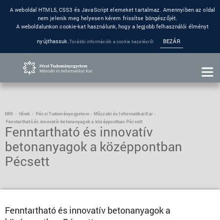
A weboldal HTML5, CSS3 és JavaScript elemeket tartalmaz. Amennyiben az oldal
nem jelenik meg helyesen kérem frissítse böngészőjét.
A weboldalunkon cookie-kat használunk, hogy a legjobb felhasználói élményt
nyújthassuk.
BEZÁR
További információk a cookie kezelésről
MIK
Hírek
Pécsi Tudományegyetem - Műszaki és Informatikai Kar
Fenntartható és innovatív betonanyagok a középpontban Pécsett
Fenntartható és innovatív
betonanyagok a középpontban
Pécsett
Fenntartható és innovatív betonanyagok a