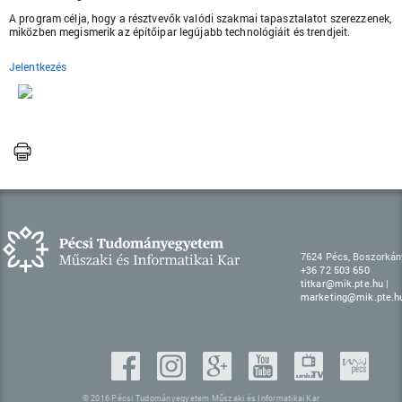
A program célja, hogy a résztvevők valódi szakmai tapasztalatot szerezzenek,
miközben megismerik az építőipar legújabb technológiáit és trendjeit.
Jelentkezés
7624 Pécs, Boszorkány
+36 72 503 650
titkar@mik.pte.hu
|
marketing@mik.pte.h
© 2016 Pécsi Tudományegyetem Műszaki és Informatikai Kar