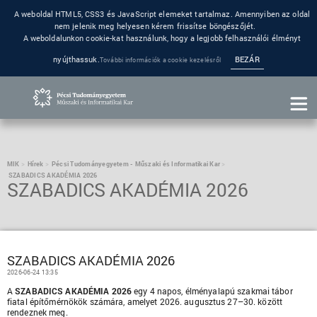
A weboldal HTML5, CSS3 és JavaScript elemeket tartalmaz. Amennyiben az oldal
nem jelenik meg helyesen kérem frissítse böngészőjét.
A weboldalunkon cookie-kat használunk, hogy a legjobb felhasználói élményt
nyújthassuk.
BEZÁR
További információk a cookie kezelésről
MIK
Hírek
Pécsi Tudományegyetem - Műszaki és Informatikai Kar
SZABADICS AKADÉMIA 2026
SZABADICS AKADÉMIA 2026
SZABADICS AKADÉMIA 2026
2026-06-24 13:35
A
SZABADICS AKADÉMIA 2026
egy 4 napos, élményalapú szakmai tábor
fiatal építőmérnökök számára, amelyet 2026. augusztus 27–30. között
rendeznek meg.