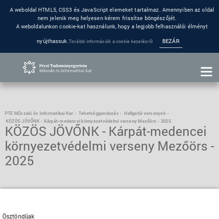
A weboldal HTML5, CSS3 és JavaScript elemeket tartalmaz. Amennyiben az oldal
nem jelenik meg helyesen kérem frissítse böngészőjét.
A weboldalunkon cookie-kat használunk, hogy a legjobb felhasználói élményt
nyújthassuk.
BEZÁR
További információk a cookie kezelésről
PTE Műszaki és Informatikai Kar
Tehetséggondozás
Hallgatói versenyek
KÖZÖS JÖVŐNK - Kárpát-medencei környezetvédelmi verseny Mezőörs - 2025
KÖZÖS JÖVŐNK - Kárpát-medencei
környezetvédelmi verseny Mezőörs -
2025
Ösztöndíjak