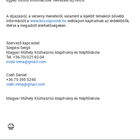
Egyéb fontos információik: Nevezési díj nincs!
A díjazásról, a verseny menetéről, valamint a kijelölt témákról bővebb
információt a
www.kozosjovonk.hu
weblapon kaphatnak az érdeklődők,
illetve a megadott elérhetőségeken.
Szervező kapcsolat:
Szepesi Gergő
Magyar Műhely Közhasznú Alapítvány és Népfőiskola
Tel: +36-70/321-92-04
iroda.mma@gmail.com
Cseh Dániel
+36 70 395 5260
cseh.mma@gmail.com
Magyar Műhely Közhasznú Alapítvány és Népfőiskola