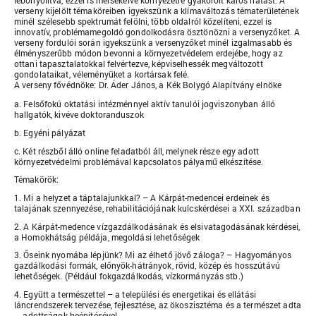
lebonyolítva, ezzel is mérsékelve környezetre gyakorolt káros hatást. A
verseny kijelölt témaköreiben igyekszünk a klímaváltozás tématerületének
minél szélesebb spektrumát felölni, több oldalról közelíteni, ezzel is
innovatív, problémamegoldó gondolkodásra ösztönözni a versenyzőket. A
verseny fordulói során igyekszünk a versenyzőket minél izgalmasabb és
élményszerűbb módon bevonni a környezetvédelem erdejébe, hogy az
ottani tapasztalatokkal felvértezve, képviselhessék megváltozott
gondolataikat, véleményüket a kortársak felé.
A verseny fővédnöke: Dr. Áder János, a Kék Bolygó Alapítvány elnöke
a. Felsőfokú oktatási intézménnyel aktív tanulói jogviszonyban álló
hallgatók, kivéve doktoranduszok
b. Egyéni pályázat
c. Két részből álló online feladatból áll, melynek része egy adott
környezetvédelmi problémával kapcsolatos pályamű elkészítése.
Témakörök:
1. Mi a helyzet a táptalajunkkal? – A Kárpát-medencei erdeinek és
talajának szennyezése, rehabilitációjának kulcskérdései a XXI. században
2. A Kárpát-medence vízgazdálkodásának és elsivatagodásának kérdései,
a Homokhátság példája, megoldási lehetőségek
3. Őseink nyomába lépjünk? Mi az élhető jövő záloga? – Hagyományos
gazdálkodási formák, előnyök-hátrányok, rövid, közép és hosszútávú
lehetőségek. (Például fokgazdálkodás, vízkormányzás stb.)
4. Együtt a természettel – a települési és energetikai és ellátási
láncrendszerek tervezése, fejlesztése, az ökoszisztéma és a természet adta
adottságok beépítésével