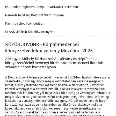
IV. „Junior Engineers Camp – HARMAN Hackathon”
Nemzeti Tehetség Központ Start program
Kashitu school competition
CLAAS-UniTech Mérnökversenyével
KÖZÖS JÖVŐNK - Kárpát-medencei
környezetvédelmi verseny Mezőörs - 2025
A Magyar Műhely Közhasznú Alapítvány és Népfőiskola
környezetvédelmi versenyt hirdet Kárpát-medencei fiatalok
számára három korosztályban.
A Közös Jövőnk Környezetvédelmi versenyt 2002-ben hoztuk létre azzal a
szándékkal, hogy egy akkor még a közoktatásban kevésbé megjelent
témát, a környezetvédelmet közelebb hozzuk a fiatalokhoz. Kezdetben
körzeti versenyként a környék iskoláit, diákjait igyekeztük megszólítani.
Később már inkább megyei, majd 2014-től országos versenyként hirdettük
meg a közben rangos eseményként emlegetett megmérettetést. A jelenlegi
kiírásban a versenyt kiterjesztettük az egész Kárpát-medencére és három
korosztályra, azaz ebben a tanévben az általános iskolások mellet a
középiskolások és a felsőfokú képzésen részt vevők jelentkezését is
várjuk. Az előző évekhez hasonlóan a verseny az online térben lesz