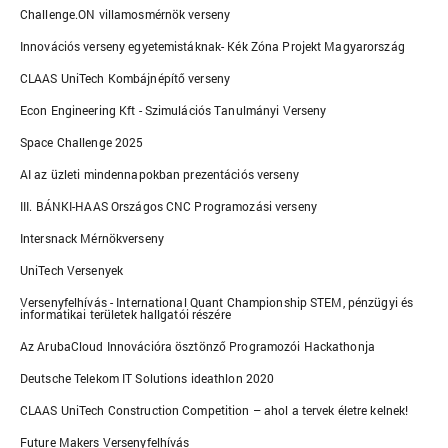
Challenge.ON villamosmérnök verseny
Innovációs verseny egyetemistáknak- Kék Zóna Projekt Magyarország
CLAAS UniTech Kombájnépítő verseny
Econ Engineering Kft - Szimulációs Tanulmányi Verseny
Space Challenge 2025
AI az üzleti mindennapokban prezentációs verseny
III. BÁNKI-HAAS Országos CNC Programozási verseny
Intersnack Mérnökverseny
UniTech Versenyek
Versenyfelhívás - International Quant Championship STEM, pénzügyi és
informatikai területek hallgatói részére
Az ArubaCloud Innovációra ösztönző Programozói Hackathonja
Deutsche Telekom IT Solutions ideathlon 2020
CLAAS UniTech Construction Competition – ahol a tervek életre kelnek!
Future Makers Versenyfelhívás