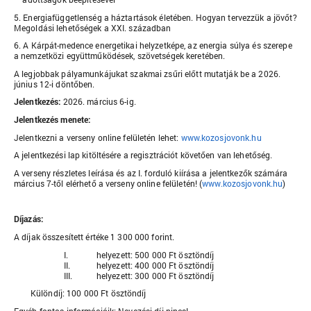
5. Energiafüggetlenség a háztartások életében. Hogyan tervezzük a jövőt?
Megoldási lehetőségek a XXI. században
6. A Kárpát-medence energetikai helyzetképe, az energia súlya és szerepe
a nemzetközi együttműködések, szövetségek keretében.
A legjobbak pályamunkájukat szakmai zsűri előtt mutatják be a 2026.
június 12-i döntőben.
Jelentkezés:
2026. március 6-ig.
Jelentkezés menete:
Jelentkezni a verseny online felületén lehet:
www.kozosjovonk.hu
A jelentkezési lap kitöltésére a regisztrációt követően van lehetőség.
A verseny részletes leírása és az I. forduló kiírása a jelentkezők számára
március 7-től elérhető a verseny online felületén! (
www.kozosjovonk.hu
)
Díjazás:
A díjak összesített értéke 1 300 000 forint.
I.
helyezett: 500 000 Ft ösztöndíj
II.
helyezett: 400 000 Ft ösztöndíj
III.
helyezett: 300 000 Ft ösztöndíj
Különdíj: 100 000 Ft ösztöndíj