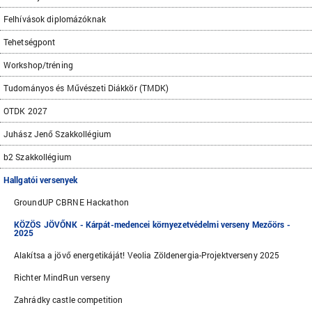
Felhívások diplomázóknak
Tehetségpont
Workshop/tréning
Tudományos és Művészeti Diákkör (TMDK)
OTDK 2027
Juhász Jenő Szakkollégium
b2 Szakkollégium
Hallgatói versenyek
GroundUP CBRNE Hackathon
KÖZÖS JÖVŐNK - Kárpát-medencei környezetvédelmi verseny Mezőörs -
2025
Alakítsa a jövő energetikáját! Veolia Zöldenergia-Projektverseny 2025
Richter MindRun verseny
Zahrádky castle competition