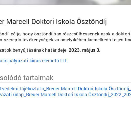
r Marcell Doktori Iskola Ösztöndíj
öndíj célja, hogy ösztöndíjban részesülhessenek azok a doktori 
an szereplő tevékenységek valamelyikében kiemelkedő teljesítmé
zatok benyújtásának határideje:
2023. május 3.
lis pályázati kiírás elérhető ITT.
csolódó tartalmak
tvédelmi tájékoztató_Breuer Marcell Doktori Iskola Ösztöndí
yázati űrlap_Breuer Marcell Doktori Iskola Ösztöndíj_2022_20