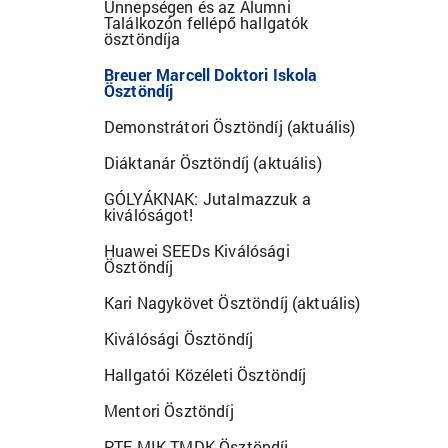
Ünnepségen és az Alumni
Találkozón fellépő hallgatók
ösztöndíja
Breuer Marcell Doktori Iskola
Ösztöndíj
Demonstrátori Ösztöndíj (aktuális)
Diáktanár Ösztöndíj (aktuális)
GÓLYÁKNAK: Jutalmazzuk a
kiválóságot!
Huawei SEEDs Kiválósági
Ösztöndíj
Kari Nagykövet Ösztöndíj (aktuális)
Kiválósági Ösztöndíj
Hallgatói Közéleti Ösztöndíj
Mentori Ösztöndíj
PTE MIK TMDK Ösztöndíj