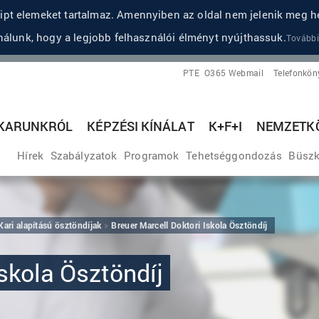
pt elemeket tartalmaz. Amennyiben az oldal nem jelenik meg he
álunk, hogy a legjobb felhasználói élményt nyújthassuk.
További
PTE
O365 Webmail
Telefonkön
KARUNKRÓL
KÉPZÉSI KÍNÁLAT
K+F+I
NEMZETKÖ
Hírek
Szabályzatok
Programok
Tehetséggondozás
Büszk
Kari alapítású ösztöndíjak
Breuer Marcell Doktori Iskola Ösztöndíj
Iskola Ösztöndíj