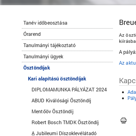
Breue
Tanév időbeosztása
Órarend
Az öszt
kiírásb
Tanulmányi tájékoztató
A pályá
Tanulmányi ügyek
Az aktuá
Ösztöndíjak
Kari alapítású ösztöndíjak
Kap
DIPLOMAMUNKA PÁLYÁZAT 2024
Ada
Pál
ABUD Kiválósági Ösztöndíj
Mentőöv Ösztöndíj
Robert Bosch TMDK Ösztöndíj
A Jubileumi Díszoklevélátadó