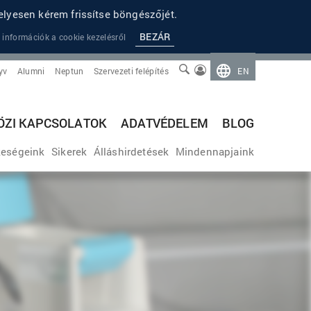
lyesen kérem frissítse böngészőjét.
BEZÁR
 információk a cookie kezelésről
yv
Alumni
Neptun
Szervezeti felépítés
EN
ZI KAPCSOLATOK
ADATVÉDELEM
BLOG
eségeink
Sikerek
Álláshirdetések
Mindennapjaink