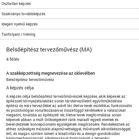
Osztatlan képzés
Szakirányú továbbképzés
Idegen nyelvű képzés
Tanfolyam / tréning
Belsőépítész tervezőművész (MA)
4 félév
A szakképzettség megnevezése az oklevélben
Belsőépítész tervezőművész
A képzés célja
A képzés célja belsőépítész tervezőművészek képzése, akik képesek az
építészeti környezetalakítás során társtervezőként együttműködésre
építész és más tervezőkkel az adott tér, illetve terek esztétikai, funkcionális
és pszichológiai vonatkozásaival összefüggő kérdésekre a válaszokat
megadni, továbbá az építészeti tér, illetve terek megformálása során
képesek abban a múlt örökségeként ránk maradt egyedi elemek és
berendezések koncepcionális egységének megőrzésére. Rendelkeznek az
ehhez szükséges műszaki alapműveltséggel, művészeti alkotókészséggel,
érti, és magas szinten ismeri a kreativitás és a design-gondolkodás
hatásmechanizmusát, alkalmazásuk fontosságát a tervezési