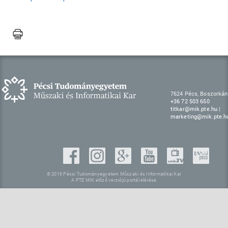
7624 Pécs, Boszorkány
+36 72 503 650
titkar@mik.pte.hu
|
marketing@mik.pte.h
© 2016 Pécsi Tudományegyetem Műszaki és Informatikai Kar
A PTE MIK előző verziójú portál elérése