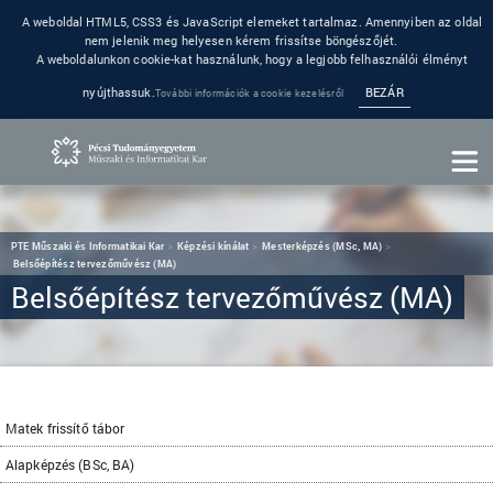
A weboldal HTML5, CSS3 és JavaScript elemeket tartalmaz. Amennyiben az oldal
nem jelenik meg helyesen kérem frissítse böngészőjét.
A weboldalunkon cookie-kat használunk, hogy a legjobb felhasználói élményt
nyújthassuk.
BEZÁR
További információk a cookie kezelésről
PTE Műszaki és Informatikai Kar
Képzési kínálat
Mesterképzés (MSc, MA)
Belsőépítész tervezőművész (MA)
Belsőépítész tervezőművész (MA)
Matek frissítő tábor
Alapképzés (BSc, BA)