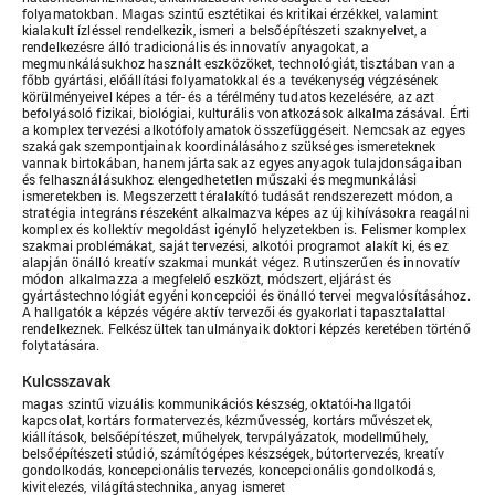
folyamatokban. Magas szintű esztétikai és kritikai érzékkel, valamint
kialakult ízléssel rendelkezik, ismeri a belsőépítészeti szaknyelvet, a
rendelkezésre álló tradicionális és innovatív anyagokat, a
megmunkálásukhoz használt eszközöket, technológiát, tisztában van a
főbb gyártási, előállítási folyamatokkal és a tevékenység végzésének
körülményeivel képes a tér- és a térélmény tudatos kezelésére, az azt
befolyásoló fizikai, biológiai, kulturális vonatkozások alkalmazásával. Érti
a komplex tervezési alkotófolyamatok összefüggéseit. Nemcsak az egyes
szakágak szempontjainak koordinálásához szükséges ismereteknek
vannak birtokában, hanem jártasak az egyes anyagok tulajdonságaiban
és felhasználásukhoz elengedhetetlen műszaki és megmunkálási
ismeretekben is. Megszerzett téralakító tudását rendszerezett módon, a
stratégia integráns részeként alkalmazva képes az új kihívásokra reagálni
komplex és kollektív megoldást igénylő helyzetekben is. Felismer komplex
szakmai problémákat, saját tervezési, alkotói programot alakít ki, és ez
alapján önálló kreatív szakmai munkát végez. Rutinszerűen és innovatív
módon alkalmazza a megfelelő eszközt, módszert, eljárást és
gyártástechnológiát egyéni koncepciói és önálló tervei megvalósításához.
A hallgatók a képzés végére aktív tervezői és gyakorlati tapasztalattal
rendelkeznek. Felkészültek tanulmányaik doktori képzés keretében történő
folytatására.
Kulcsszavak
magas szintű vizuális kommunikációs készség, oktatói-hallgatói
kapcsolat, kortárs formatervezés, kézművesség, kortárs művészetek,
kiállítások, belsőépítészet, műhelyek, tervpályázatok, modellműhely,
belsőépítészeti stúdió, számítógépes készségek, bútortervezés, kreatív
gondolkodás, koncepcionális tervezés, koncepcionális gondolkodás,
kivitelezés, világítástechnika, anyag ismeret