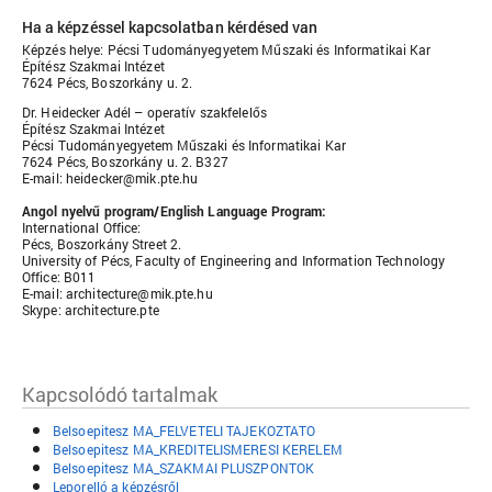
Ha a képzéssel kapcsolatban kérdésed van
Képzés helye: Pécsi Tudományegyetem Műszaki és Informatikai Kar
Építész Szakmai Intézet
7624 Pécs, Boszorkány u. 2.
Dr. Heidecker Adél – operatív szakfelelős
Építész Szakmai Intézet
Pécsi Tudományegyetem Műszaki és Informatikai Kar
7624 Pécs, Boszorkány u. 2. B327
E-mail: heidecker@mik.pte.hu
Angol nyelvű program/English Language Program:
International Office:
Pécs, Boszorkány Street 2.
University of Pécs, Faculty of Engineering and Information Technology
Office: B011
E-mail: architecture@mik.pte.hu
Skype: architecture.pte
Kapcsolódó tartalmak
Belsoepitesz MA_FELVETELI TAJEKOZTATO
Belsoepitesz MA_KREDITELISMERESI KERELEM
Belsoepitesz MA_SZAKMAI PLUSZPONTOK
Leporelló a képzésről