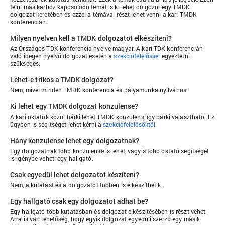
felül más karhoz kapcsolódó témát is ki lehet dolgozni egy TMDK
dolgozat keretében és ezzel a témával részt lehet venni a kari TMDK
konferencián.
Milyen nyelven kell a TMDK dolgozatot elkészíteni?
Az Országos TDK konferencia nyelve magyar. A kari TDK konferencián
való idegen nyelvű dolgozat esetén a
szekciófelelőssel
egyeztetni
szükséges.
Lehet-e titkos a TMDK dolgozat?
Nem, mivel minden TMDK konferencia és pályamunka nyilvános.
Ki lehet egy TMDK dolgozat konzulense?
A kari oktatók közül bárki lehet TMDK konzulens, így bárki választható. Ez
ügyben is segítséget lehet kérni a
szekciófelelősöktől
.
Hány konzulense lehet egy dolgozatnak?
Egy dolgozatnak több konzulense is lehet, vagyis több oktató segítségét
is igénybe veheti egy hallgató.
Csak egyedül lehet dolgozatot készíteni?
Nem, a kutatást és a dolgozatot többen is elkészíthetik.
Egy hallgató csak egy dolgozatot adhat be?
Egy hallgató több kutatásban és dolgozat elkészítésében is részt vehet.
Arra is van lehetőség, hogy egyik dolgozat egyedüli szerző egy másik