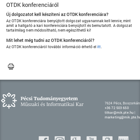
OTDK konferenciáról
Új dolgozatot kell készíteni az OTDK konferenciára?
Az OTDK konferenciára benyújtott dolgozat ugyanannak kell lennie, mint
amit a hallgató a kari konferenciára benyújtott és bemutatott. A dolgozat
tartalmilag nem módosítható, nem egészíthető ki!
Mit lehet még tudni az OTDK konferenciáról?
Az OTDK konferenciáról további információ érhető el
itt
.
7624 Pécs, Boszorkány
+36 72 503 650
titkar@mik.pte.hu
|
marketing@mik.pte.h