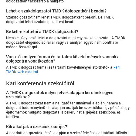
dolgozatban társszerző a hallgató.
Lehet-e szakdolgozatot TMDK dolgozatként beadni?
Szakdolgozatot nem lehet TMDK dolgozatként beadni. De TMDK
dolgozatot lehet szakdolgozatként beadni.
Be kell-e köttetni a TMDK dolgozatot?
Nem kell úgy beköttetni a dolgozatot mint egy szakdolgozatot. A TMDK
dolgozatot elegendő spirállal vagy valamilyen egyéb nem bontható
módon összefogni.
Van-e és milyen formai és tartalmi követelmények vannak a
dolgozatra vonatkozóan?
A TMDK dolgozat formai és tartalmi követelményei letölthetők a
kari
TMDK web oldalról
.
Kari konferencia szekcióiról
A TMDK dolgozatok milyen elvek alapján kerülnek egyes
szekciókba?
A TMDK dolgozatokat nem a hallgató tanulmányai alapján, hanem a
dolgozat tudományterülete alapján osztják be szekciókba. Így például egy
építőmérnök hallgató dolgozata is bekerülhet a gépész szekcióba, és
fordítva.
Kik alkotják a szekciók zsűrijét?
A beadott dolgozatok témái alapján a szekciófelelősök oktatókat, külsős