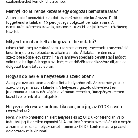
szakembereket kérnek fel a zsűribe.
Mennyi idő áll rendelkezésre egy dolgozat bemutatására?
A pontos időbeosztást az adott év rezümé kötete határozza. Ettől
függetlenül általában 15 perc jut egy dolgozat bemutatására. A
bemutatást kérdések követik, amelyeket a zsűri tagjai illetve a közönség
tesz fel.
Milyen formában kell a dolgozatot bemutatni?
Nincs kötöttség az előadásara. Érdemes esetleg Powerpoint prezentációt
készíteni, de prezi előadás is alkalmazható. Általában érdemes a
szekciófelelőssel egyeztetni, ha valamilyen speciális bemutatási módot
választ a hallgató, hogy a szükséges eszközök rendelkezésre álljanak a
dolgozat bemutatása során.
Hogyan dőlnek el a helyezések a szekcióban?
Az egyes szekciókban a zsűri dönt a helyezésekről. Az eredményeket a
szekció végén a zsűri kihirdeti. A helyezést igazoló okleveleket és
jutalmakat a TMDK hét végén a zárókonferencián, ünnepélyes keretek
között vehetnek át a hallgatók.
Helyezés elérésével automatikusan jár a jog az OTDK-n való
részvételre?
Nem. A kari konferencián elért helyezés és az OTDK konferencián való
indulási jog független egymástól. A kari konferencia szekciójának a végén
a zsűri nem csak a helyezéseket, hanem az OTDK konferenciára javasolt
dolgozatokat is kihirdeti.