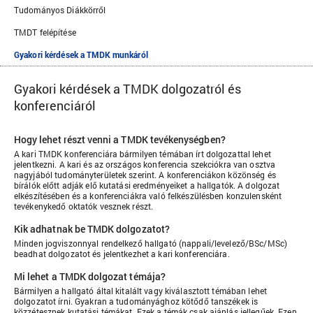
Tudományos Diákkörről
TMDT felépítése
Gyakori kérdések a TMDK munkáról
Gyakori kérdések a TMDK dolgozatról és
konferenciáról
Hogy lehet részt venni a TMDK tevékenységben?
A kari TMDK konferenciára bármilyen témában írt dolgozattal lehet
jelentkezni. A kari és az országos konferencia szekciókra van osztva
nagyjából tudományterületek szerint. A konferenciákon közönség és
bírálók előtt adják elő kutatási eredményeiket a hallgatók. A dolgozat
elkészítésében és a konferenciákra való felkészülésben konzulensként
tevékenykedő oktatók vesznek részt.
Kik adhatnak be TMDK dolgozatot?
Minden jogviszonnyal rendelkező hallgató (nappali/levelező/BSc/MSc)
beadhat dolgozatot és jelentkezhet a kari konferenciára.
Mi lehet a TMDK dolgozat témája?
Bármilyen a hallgató által kitalált vagy kiválasztott témában lehet
dolgozatot írni. Gyakran a tudományághoz kötődő tanszékek is
közzétesznek kutatási témákat. Ezek a témák csak ajánlás jellegűek. Ezen