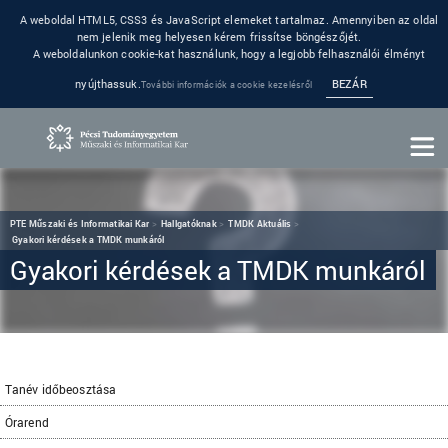
A weboldal HTML5, CSS3 és JavaScript elemeket tartalmaz. Amennyiben az oldal
nem jelenik meg helyesen kérem frissítse böngészőjét.
A weboldalunkon cookie-kat használunk, hogy a legjobb felhasználói élményt
nyújthassuk.
BEZÁR
További információk a cookie kezelésről
PTE Műszaki és Informatikai Kar
Hallgatóknak
TMDK Aktuális
Gyakori kérdések a TMDK munkáról
Gyakori kérdések a TMDK munkáról
Tanév időbeosztása
Órarend