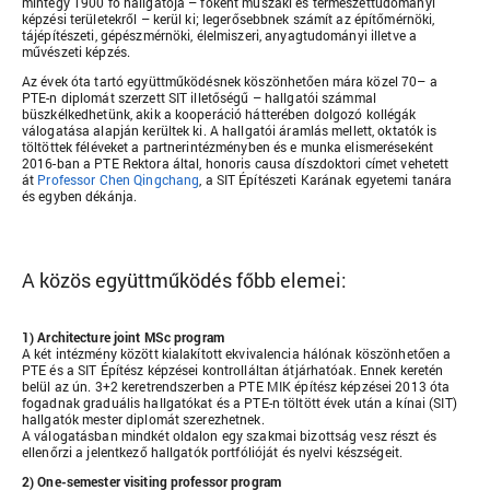
mintegy 1900 fő hallgatója – főként műszaki és természettudományi
képzési területekről – kerül ki; legerősebbnek számít az építőmérnöki,
tájépítészeti, gépészmérnöki, élelmiszeri, anyagtudományi illetve a
művészeti képzés.
Az évek óta tartó együttműködésnek köszönhetően mára közel 70– a
PTE-n diplomát szerzett SIT illetőségű – hallgatói számmal
büszkélkedhetünk, akik a kooperáció hátterében dolgozó kollégák
válogatása alapján kerültek ki. A hallgatói áramlás mellett, oktatók is
töltöttek féléveket a partnerintézményben és e munka elismeréseként
2016-ban a PTE Rektora által, honoris causa díszdoktori címet vehetett
át
Professor Chen Qingchang
, a SIT Építészeti Karának egyetemi tanára
és egyben dékánja.
A közös együttműködés főbb elemei:
1) Architecture joint MSc program
A két intézmény között kialakított ekvivalencia hálónak köszönhetően a
PTE és a SIT Építész képzései kontrolláltan átjárhatóak. Ennek keretén
belül az ún. 3+2 keretrendszerben a PTE MIK építész képzései 2013 óta
fogadnak graduális hallgatókat és a PTE-n töltött évek után a kínai (SIT)
hallgatók mester diplomát szerezhetnek.
A válogatásban mindkét oldalon egy szakmai bizottság vesz részt és
ellenőrzi a jelentkező hallgatók portfólióját és nyelvi készségeit.
2) One-semester visiting professor program