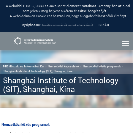
A weboldal HTML5, CSS3 és JavaScript elemeket tartalmaz. Amennyiben az oldal
nem jelenik meg helyesen kérem frissítse böngészőjét.
A weboldalunkon cookie-kat használunk, hogy a legjobb felhasználói élményt
nyújthassuk.
BEZÁR
További információk a cookie kezelésről
PTE Műszaki és Informatikai Kar
Nemzetközi kapcsolatok
Nemzetközi közös programok
Shanghai Institute of Technology (SIT), Shanghai, Kína
Shanghai Institute of Technology
(SIT), Shanghai, Kína
Nemzetközi közös programok