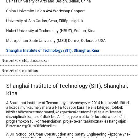
Beihai University of Arts and Design, Beihai, China
China University Union 4x4 Workshop Csoport
University of San Carlos, Cebu, Fülöp-szigetek
Hubei University of Technology (HBUT), Wuhan, Kína
Metropolitan State University (MSU) Denver, Colorado, USA
Shanghai Institute of Technology (SIT), Shanghai, Kína
Nemzetközi előadássorozat
Nemzetközi mobilitás
Shanghai Institute of Technology (SIT), Shanghai,
Kína
A Shanghai Institute of Technology intézményével
2014-ben kezdődött el
a közös munka, mely mára a PTE további karai felé is kiterjed; többek
között bölcsészettudományi, közgazdaságtudományi és a művészeti
diszciplínák kapcsolódtak be. A két egyetem oktatói, kutatói a dedikált
programokon túl konferenciákon, projekteken találkoznak és hangolják
össze az együttműködéseiket.
A SIT School of Urban Construction and Safety Engineering képzőhelynek