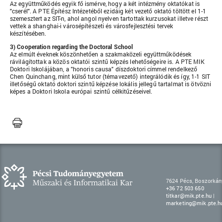
Az együttműködés egyik fő ismérve, hogy a két intézmény oktatókat is
"cserél". A PTE Építész Intézetéből ezidáig két vezető oktató töltött el 1-1
szemesztert az SIT-n, ahol angol nyelven tartottak kurzusokat illetve részt
vettek a shanghai-i városépítészeti és városfejlesztési tervek
készítésében.
3) Cooperation regarding the Doctoral School
Az elmúlt éveknek köszönhetően a szakmaközeli együttműködések
rávilágítottak a közös oktatói szintű képzés lehetőségeire is. A PTE MIK
Doktori Iskolájában, a "honoris causa" díszdoktori címmel rendelkező
Chen Quinchang, mint külső tutor (témavezető) integrálódik és így, 1-1 SIT
illetőségű oktató doktori szintű képzése lokális jellegű tartalmat is ötvözni
képes a Doktori Iskola európai szintű célkitűzéseivel.
7624 Pécs, Boszorkány
+36 72 503 650
titkar@mik.pte.hu
|
marketing@mik.pte.h