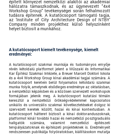
épített környezet nemzetközi alakítói az akadémiai
hálózatra támaszkodnak, és az úgynevezett "4x4
Workshop Group" tevékenységei során felhalmozott
tudásra építenek. A kutatócsoport támogató tagja,
az 'Institute of City Architecture Design of NTBY'
Company minden projekthez külső helyszínként
helyet biztosít a munkához.
A kutatócsoport kiemelt tevékenysége, kiemelt
eredményei:
A kutatócsoport szakmai munkája és tudományos ernyője
révén kétoldalú platformot jelent a Műszaki és Informatikai
Kar Építész Szakmai Intézete, a Breuer Marcell Doktori Iskola
és a 4x4 Workshop Group kínai akadémiai tagjai számára. A
kutatócsoport keretein belül folyamatos kétoldalú szakmai
munka folyik, amelynek elsődleges eredménye az oktatásban,
a nemzetközi képzésben és a közösen szervezett workshopok
formájában jelenik meg. A kutatócsoport kutatási témáin
keresztül a nemzetközi örökségvédelemmel kapcsolatos
unikális és univerzális szakmai következtetéseket dolgoz ki
szervezett keretek között, hazai és kínai kontextusban. A
kutatócsoport hátteret biztosít a kínai doktoranduszoknak,
platformot kínál további hazai és nemzetközi posztgraduális
hallgatók számára, valamint nemzetközi építészeti
tervpályázatoknak és építészeti projekteknek is. Eredményeit
rendszeresen publikálja folyóiratokban, kiállításokon mutatja