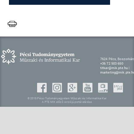
7624 Pécs, Boszorkány
+36 72 503 650
titkar@mik.pte.hu
|
marketing@mik.pte.h
© 2016 Pécsi Tudományegyetem Műszaki és Informatikai Kar
A PTE MIK előző verziójú portál elérése