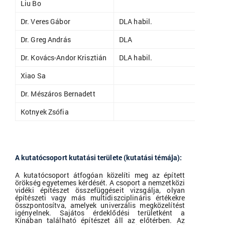
Liu Bo
óraadó
Dr. Veres Gábor
DLA habil.
egyete
Dr. Greg András
DLA
adjunk
Dr. Kovács-Andor Krisztián
DLA habil.
egyetem
Xiao Sa
DLA do
Dr. Mészáros Bernadett
adjunk
Kotnyek Zsófia
DLA do
A kutatócsoport kutatási területe (kutatási témája):
A kutatócsoport átfogóan közelíti meg az épített
örökség egyetemes kérdését. A csoport a nemzetközi
vidéki építészet összefüggéseit vizsgálja, olyan
építészeti vagy más multidiszciplináris értékekre
összpontosítva, amelyek univerzális megközelítést
igényelnek. Sajátos érdeklődési területként a
Kínában található építészet áll az előtérben. Az