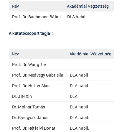
Név
Akadémiai Végzettség
Pozíció
Prof. Dr. Bachmann Bálint
DLA habil.
egyetemi
A kutatócsoport tagjai:
Név
Akadémiai Végzettség
Pozíció
Prof. Dr. Wang Tie
egyetem
Prof. Dr. Medvegy Gabriella
DLA habil
egyetem
Prof. Dr. Hutter Ákos
DLA habil.
egyetem
Dr. JIN Xin
DLA
adjunk
Dr. Molnár Tamás
DLA habil
egyete
Dr. Gyergyák János
DLA habil.
egyetem
Prof. Dr. Rétfalvi Donát
DLA habil.
egyetem