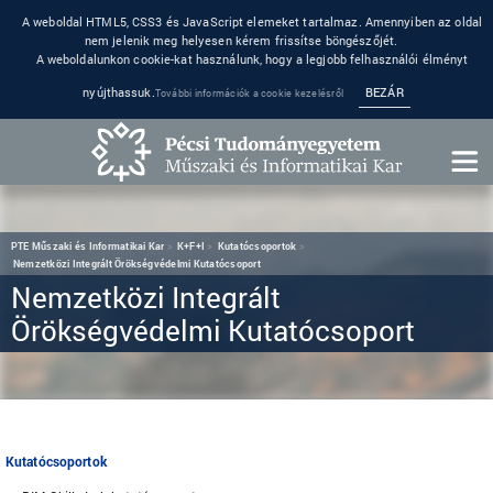
A weboldal HTML5, CSS3 és JavaScript elemeket tartalmaz. Amennyiben az oldal
nem jelenik meg helyesen kérem frissítse böngészőjét.
A weboldalunkon cookie-kat használunk, hogy a legjobb felhasználói élményt
nyújthassuk.
BEZÁR
További információk a cookie kezelésről
PTE Műszaki és Informatikai Kar
K+F+I
Kutatócsoportok
Nemzetközi Integrált Örökségvédelmi Kutatócsoport
Nemzetközi Integrált
Örökségvédelmi Kutatócsoport
Kutatócsoportok