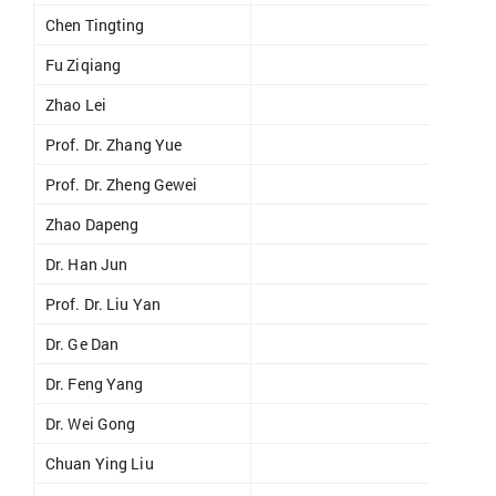
Chen Tingting
DLA do
Fu Ziqiang
Zhao Lei
DLA do
Prof. Dr. Zhang Yue
egyetem
Prof. Dr. Zheng Gewei
egyetem
Zhao Dapeng
óraadó
Dr. Han Jun
egyete
Prof. Dr. Liu Yan
egyetem
Dr. Ge Dan
egyete
Dr. Feng Yang
egyete
Dr. Wei Gong
egyete
Chuan Ying Liu
óraadó