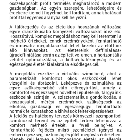
összekapcsolt profit termelés meghatározó a modern
gazdaságban. Az egyén szerepére, lehetőségeire és
érdekeire kiemelt figyelmet kell fordítani, annak hatásait
profittal egyenes arányba kell helyezni.
A túlöregedés és az életciklus hosszának változása
egyre drasztikusabb környezeti változásokat idéz elő.
Hosszútávú, komplex megoldáshoz meg kell teremteni a
mérhető értékeket, ennek eredményeként fenntartható
és innovatív megoldásokkal lehet kezelni az előttünk
álló kihívásokat. Az élettereink deffiniálása/
újradeffiniálása során az épített volumen, a horizontális
vetület optimalizálása, a költséghatékonyság és az
egészséges élettér kialakítása elsődleges cél.
A megoldás eszköze a virtuális szimuláció, ahol a
parametrizált komfortot okos eszközökkel lehet
vizsgálni és ábrázolni. Leképezve és szimulálva az
egyre szükségesebbé váló előregyártást, amely a
komfortot és egészséget növelheti épületeink, tárgyaink,
eszközeink szintjén. A szisztematikus gondolkodás, a
visszacsatolt mérési eredmények szükségesek az
erkölcsi, gazdasági és egészségügyi fenntartható
normák felkutatáshoz a kihívások feltérképezéséhez.
A felelős és hatékony tervezés környezeti szempontból
szimbiózist teremt és az épített térben létrehozza a
komfort mérhető értékét, a “well being”-et. A
fenntartható fejlődés mikró szemléletet igényel az
emberi egészség, biztonság és jólét megóvás érdekében.
Alapelv kell legyen a biztonságos élettér, az allergia