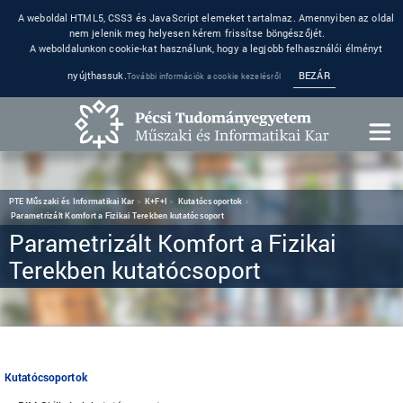
A weboldal HTML5, CSS3 és JavaScript elemeket tartalmaz. Amennyiben az oldal
nem jelenik meg helyesen kérem frissítse böngészőjét.
A weboldalunkon cookie-kat használunk, hogy a legjobb felhasználói élményt
nyújthassuk.
BEZÁR
További információk a cookie kezelésről
PTE Műszaki és Informatikai Kar
K+F+I
Kutatócsoportok
Parametrizált Komfort a Fizikai Terekben kutatócsoport
Parametrizált Komfort a Fizikai
Terekben kutatócsoport
Kutatócsoportok