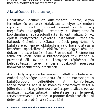
mentes környezet megteremtése.
A kutatócsoport kutatási célja
Hosszútávú célunk az alkalmazott kutatás, olyan
termékek és életterek kialakítás, amelyek az emberi
egészségre pozitív hatással vannak és betegség
megelőzést szolgálják. Eredmény a tömegtermelés
koordinálása, adatszolgáltatás és optimalizáció. Az
épített környezetre gyakorolt hatásának vizsgálata
hatások, értékek analizálása, hatások prognózisa. A
kutatás eredmények oktatásban való hasznosítása a
képzésen specializáció előkészítése, jegyzetkészítés,
doktori disszertációk írása.Biomedical Engineering
téma területen belül a kutatócsoport fókuszában a
prevenció áll, az épített környezet (építészeti és
belsőépítészeti terek) emberre gyakorolt egészség
kockázat csökkentése érdekében.
A zárt helyiségekben huzamosan töltött idő hatása az
emberi egészségre, komfortra és a hatékonyságra a
kutatócsoport célterülete. A komfortérzet
többdimenziós analízise, komplex eredményre vezet a
jóllét-érzetének egyénre szabható aspektusában. Ezt az
analízist szolgáltatások fejlesztésre és termékek
tervezésére vezetjük vissza, a parametrizált értékek által
detektálható problémák válaszaként.
Oktatási, Kutatási és Innovációs gráf