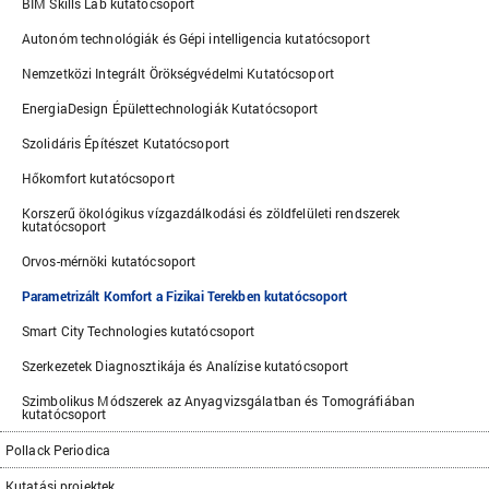
BIM Skills Lab kutatócsoport
Autonóm technológiák és Gépi intelligencia kutatócsoport
Nemzetközi Integrált Örökségvédelmi Kutatócsoport
EnergiaDesign Épülettechnologiák Kutatócsoport
Szolidáris Építészet Kutatócsoport
Hőkomfort kutatócsoport
Korszerű ökológikus vízgazdálkodási és zöldfelületi rendszerek
kutatócsoport
Orvos-mérnöki kutatócsoport
Parametrizált Komfort a Fizikai Terekben kutatócsoport
Smart City Technologies kutatócsoport
Szerkezetek Diagnosztikája és Analízise kutatócsoport
Szimbolikus Módszerek az Anyagvizsgálatban és Tomográfiában
kutatócsoport
Pollack Periodica
Kutatási projektek