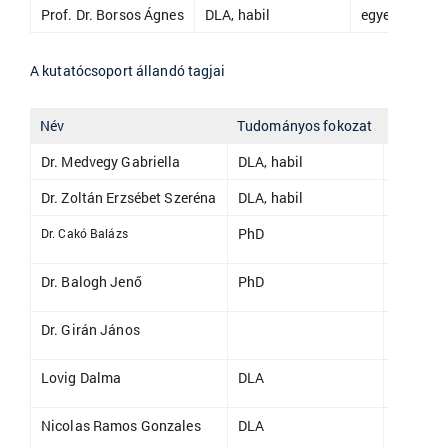
Prof.
Dr. Borsos Ágnes
DLA, habil
egyetemi tan
A kutatócsoport állandó tagjai
Név
Tudományos fokozat
Státusz
Dr. Medvegy Gabriella
DLA, habil
egyetem
Dr. Zoltán Erzsébet Szeréna
DLA, habil
egyetem
PhD
adjunkt
Dr. Cakó Balázs
Dr. Balogh Jenő
PhD
egyetem
Dr. Girán János
adjunkt
Lovig Dalma
DLA
adjunkt
Nicolas Ramos Gonzales
DLA
adjunkt