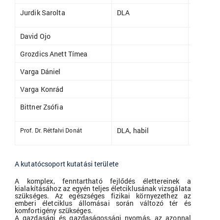
Jurdik Sarolta
DLA
adjunkt
David Ojo
tanárse
Grozdics Anett Tímea
oktatáss
Varga Dániel
doktora
Varga Konrád
doktora
Bittner Zsófia
doktora
DLA, habil
egyetem
Prof. Dr. Rétfalvi Donát
A kutatócsoport kutatási területe
A komplex, fenntartható fejlődés élettereinek a
kialakításához az egyén teljes életciklusának vizsgálata
szükséges. Az egészséges fizikai környezethez az
emberi életciklus állomásai során változó tér és
komfortigény szükséges.
A gazdasági és gazdaságossági nyomás, az azonnal