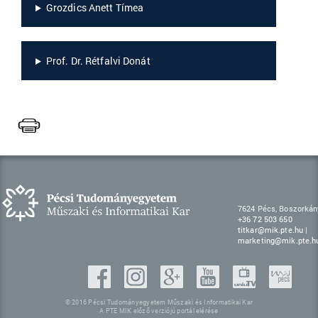
Grozdics Anett Tímea
Prof. Dr. Rétfalvi Donát
7624 Pécs, Boszorkány
+36 72 503 650
titkar@mik.pte.hu
|
marketing@mik.pte.h
© 2016 Pécsi Tudományegyetem Műszaki és Informatikai Kar
A PTE MIK előző verziójú portál elérése