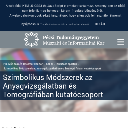
A weboldal HTML5, CSS3 és JavaScript elemeket tartalmaz. Amennyiben az oldal
nem jelenik meg helyesen kérem frissítse böngészőjét.
A weboldalunkon cookie-kat használunk, hogy a legjobb felhasználói élményt
nyújthassuk.
BEZÁR
További információk a cookie kezelésről
PTE Műszaki és Informatikai Kar
K+F+I
Kutatócsoportok
Szimbolikus Módszerek az Anyagvizsgálatban és Tomográfiában kutatócsoport
Szimbolikus Módszerek az
Anyagvizsgálatban és
Tomográfiában kutatócsoport