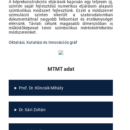
A képrekonstrukciós eljárások kapcsán egy teljesen új,
szintén saját fejlesztésű numerikus eljáráson alapuló
szimbolikus módszert fejlesztünk. Ezzel a módszerrel
szimuláció szinten sikerült a szakirodalomban
dokumentáltnál nagyobb felbontást és érzékenységet
elérnünk. Távlati célunk magasabb dimenzióban is
működőképessé tenni szimbolikus méréskiértékelési
módszereinket.
Oktatási, Kutatási és Innovációs gráf
MTMT adat
Prof. Dr. Klincsik Mihály
Dr. Sári Zoltán