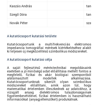
Kaszás András
tanársegéd
Szegő Dóra
tanársegéd
Novák Péter
szakoktató
A kutatócsoport kutatási területe
Kutatócsoportunk a multifrekvenciás elektromos
impedancia tomográfiai mérések kiértékeléséhez alakít
ki teljesen új megközelítésű szimbolikus módszereket.
A kutatócsoport kutatási célja
A saját fejlesztésű méréstechnikai megoldásaink
esetében a jó minőségű adat előállítása mellett fontos a
megfelelő, fizikai és akár biológiai szempontból
alátámasztott modellek alkalmazása.
Kutatócsoportunknak sikerült olyan szimbolikus
módszereket előállítani, amik azon túl, hogy
matematikai értelemben illeszkednek az adatokhoz, a
vizsgált anyag dielektromos tulajdonságainak
figyelembevételével, fizikai értelemben is használható
információkat (anyagjellemzőket) produkálnak.