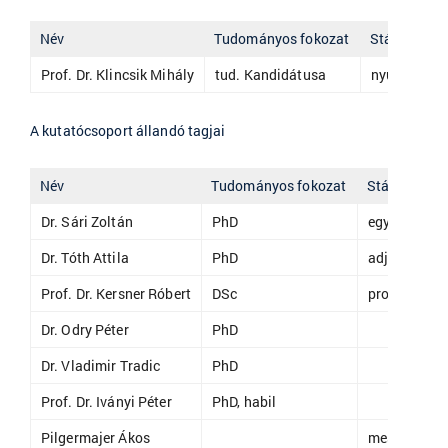
Név
Tudományos fokozat
Státusz
Prof. Dr. Klincsik Mihály
tud. Kandidátusa
nyugodalmaz
A kutatócsoport állandó tagjai
Név
Tudományos fokozat
Státusz
Dr. Sári Zoltán
PhD
egyetemi do
Dr. Tóth Attila
PhD
adjunktus
Prof. Dr. Kersner Róbert
DSc
prof. emerit
Dr. Odry Péter
PhD
Dr. Vladimir Tradic
PhD
Prof. Dr. Iványi Péter
PhD, habil
Pilgermajer Ákos
mesteroktat