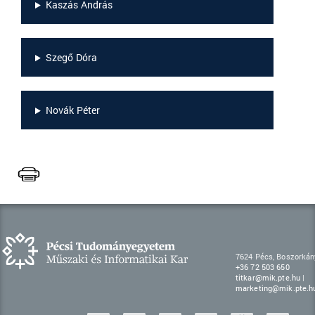
Kaszás András
Szegő Dóra
Novák Péter
7624 Pécs, Boszorkány
+36 72 503 650
titkar@mik.pte.hu
|
marketing@mik.pte.h