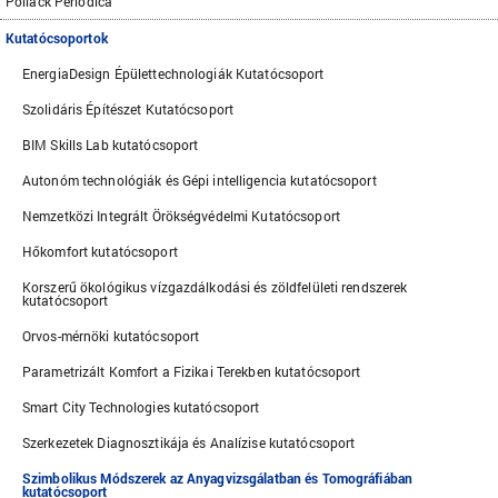
Pollack Periodica
Kutatócsoportok
EnergiaDesign Épülettechnologiák Kutatócsoport
Szolidáris Építészet Kutatócsoport
BIM Skills Lab kutatócsoport
Autonóm technológiák és Gépi intelligencia kutatócsoport
Nemzetközi Integrált Örökségvédelmi Kutatócsoport
Hőkomfort kutatócsoport
Korszerű ökológikus vízgazdálkodási és zöldfelületi rendszerek
kutatócsoport
Orvos-mérnöki kutatócsoport
Parametrizált Komfort a Fizikai Terekben kutatócsoport
Smart City Technologies kutatócsoport
Szerkezetek Diagnosztikája és Analízise kutatócsoport
Szimbolikus Módszerek az Anyagvizsgálatban és Tomográfiában
kutatócsoport