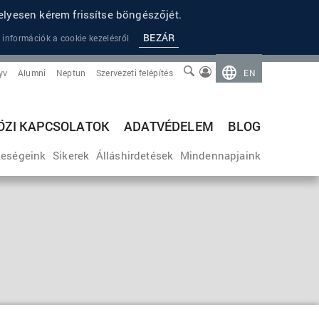
lyesen kérem frissítse böngészőjét.
BEZÁR
 információk a cookie kezelésről
yv
Alumni
Neptun
Szervezeti felépítés
EN
ZI KAPCSOLATOK
ADATVÉDELEM
BLOG
eségeink
Sikerek
Álláshirdetések
Mindennapjaink