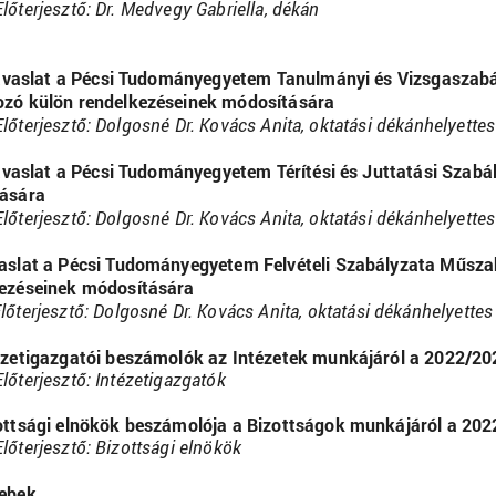
Előterjesztő: Dr. Medvegy Gabriella, dékán
vaslat a Pécsi Tudományegyetem Tanulmányi és Vizsgaszabá
zó külön rendelkezéseinek módosítására
Előterjesztő:
Dolgosné Dr. Kovács Anita, oktatási dékánhelyettes
vaslat a Pécsi Tudományegyetem Térítési és Juttatási Szabá
dására
Előterjesztő:
Dolgosné Dr. Kovács Anita, oktatási dékánhelyettes
aslat a Pécsi Tudományegyetem Felvételi Szabályzata Műszak
ezéseinek módosítására
lőterjesztő:
Dolgosné Dr. Kovács Anita, oktatási dékánhelyettes
ézetigazgatói beszámolók az Intézetek munkájáról a 2022/2
Előterjesztő:
Intézetigazgatók
ottsági elnökök beszámolója a Bizottságok munkájáról a 20
Előterjesztő: Bizottsági elnökök
ebek