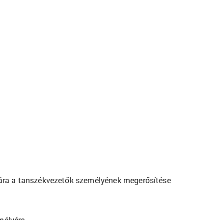
jára a tanszékvezetők személyének megerősítése
mélyére