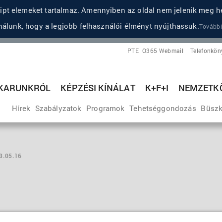
pt elemeket tartalmaz. Amennyiben az oldal nem jelenik meg he
álunk, hogy a legjobb felhasználói élményt nyújthassuk.
További
PTE
O365 Webmail
Telefonkön
KARUNKRÓL
KÉPZÉSI KÍNÁLAT
K+F+I
NEMZETKÖ
Hírek
Szabályzatok
Programok
Tehetséggondozás
Büszk
3.05.16