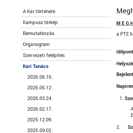
Megh
A Kar története
Kampusz térkép
M E G H
Bemutatkozás
a PTE M
Organogram
Időpon
Szervezeti felépítés
Helyszí
Kari Tanács
Bejelen
2026.06.16.
Napiren
2026.05.12.
2026.03.24.
Sze
2026.02.17.
A
E
2025.12.09.
2.
Sz
2025.09.02.