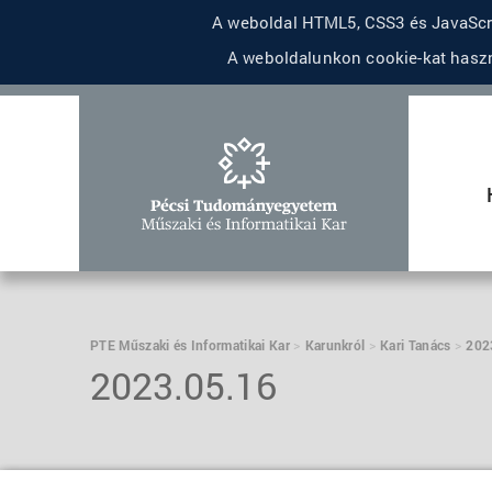
A weboldal HTML5, CSS3 és JavaScri
A weboldalunkon cookie-kat haszn
PTE Műszaki és Informatikai Kar
Karunkról
Kari Tanács
202
2023.05.16