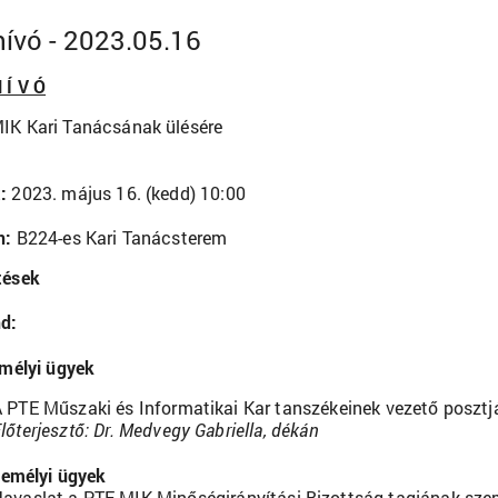
ívó - 2023.05.16
 Í V Ó
IK Kari Tanácsának ülésére
t:
2023. május 16. (kedd) 10:00
n:
B224-es Kari Tanácsterem
tések
d:
mélyi ügyek
 PTE Műszaki és Informatikai Kar tanszékeinek vezető poszt
lőterjesztő: Dr. Medvegy Gabriella, dékán
emélyi ügyek
Javaslat a PTE MIK Minőségirányítási Bizottság tagjának sze