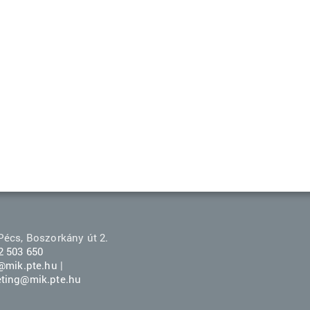
Pécs, Boszorkány út 2.
2 503 650
r@mik.pte.hu
|
ting@mik.pte.hu