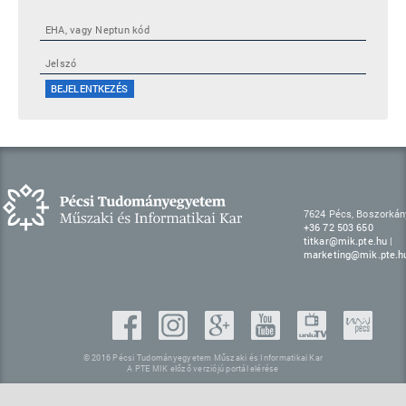
7624 Pécs, Boszorkány
+36 72 503 650
titkar@mik.pte.hu
|
marketing@mik.pte.h
© 2016 Pécsi Tudományegyetem Műszaki és Informatikai Kar
A PTE MIK előző verziójú portál elérése