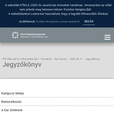
A weboldal HTML5, CSS3 és JavaScript elemeket tartalmaz. Amennyiben az oldal
nem jelenik meg helyesen kérem frissítse böngészőjét.
A weboldalunkon cookie-kat használunk, hogy a legjobb felhasználói élményt
nyújthassuk.
BEZÁR
További információk a cookie kezelésről
PTE Műszaki és Informatikai Kar
Karunkról
Kari Tanács
2021.05.11
Jegyzőkönyv
Jegyzőkönyv
Kampusz térkép
Bemutatkozás
A Kar története